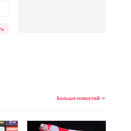
Азии по скалолазанию
среди юниоров
ть
14:54, Сегодня
Три года без боёв в
профи: Абильхан Аманкул
возвращается на ринг в
США
14:26, Сегодня
Официально: Бибисара
Асаубаева сыграет за
Больше новостей
Казахстан на шахматной
Олимпиаде-2026
14:15, Сегодня