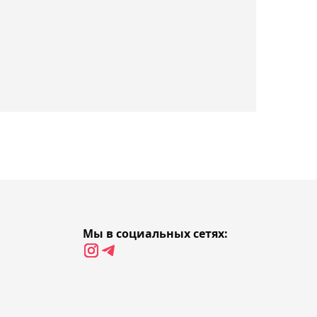
13:42, Сегодня
Клубы Премьер-лиги
понесли потери перед 21-
м туром
13:20, Сегодня
Новые единые правила
утверждены в вопросе
подготовки будущих
олимпийцев Казахстана
Мы в социальных сетях:
13:06, Сегодня
"Главной проблемой
была нестабильность":
Tennis Letter оценил