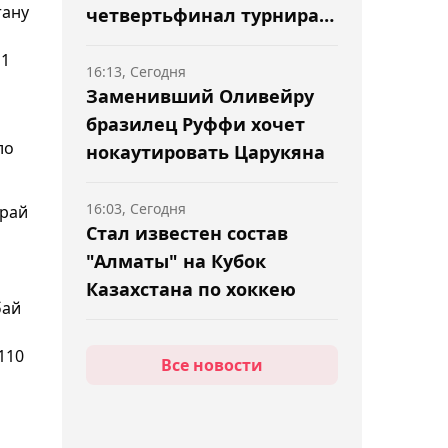
тану
четвертьфинал турнира в
Испании
 1
16:13, Сегодня
Заменивший Оливейру
бразилец Руффи хочет
ло
нокаутировать Царукяна
16:03, Сегодня
Арай
Стал известен состав
"Алматы" на Кубок
Казахстана по хоккею
бай
15:46, Сегодня
110
Все новости
КФФ выразила
соболезнования в связи с
кончиной ветерана