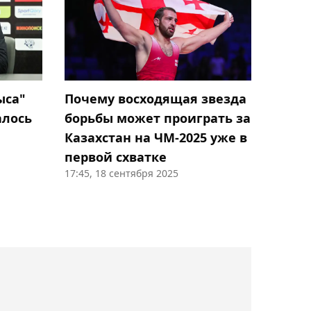
Простой Нурсултанова
перед боем за титул WBC:
тренер предупредил о
проблемах с весом
ыса"
Почему восходящая звезда
14:09, Сегодня
алось
борьбы может проиграть за
"Если Махмуд поедет, мы
Казахстан на ЧМ-2025 уже в
пожелаем ему удачи":
первой схватке
Бибосынов о том, кто
17:45, 18 сентября 2025
должен драться на
Азиаде
13:52, Сегодня
Зангар Нурланулы не
вышел на матч первого
круга турнира World
Tennis в Астане