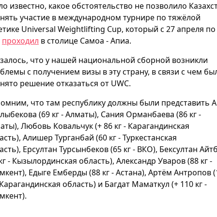
ло известно, какое обстоятельство не позволило Казахс
нять участие в международном турнире по тяжёлой
етике Universal Weightlifting Cup, который с 27 апреля по
я
проходил
в столице Самоа - Апиа.
залось, что у нашей национальной сборной возникли
блемы с получением визы в эту страну, в связи с чем бы
нято решение отказаться от UWC.
омним, что там республику должны были представить 
лыбекова (69 кг - Алматы), Сания Орманбаева (86 кг -
аты), Любовь Ковальчук (+ 86 кг - Карагандинская
асть), Алишер Турганбай (60 кг - Туркестанская
асть), Ерсултан Турсынбеков (65 кг - ВКО), Бексултан Айт
 кг - Кызылординская область), Александр Уваров (88 кг -
кент), Едыге Емберды (88 кг - Астана), Артём Антропов (
- Карагандинская область) и Багдат Маматкул (+ 110 кг -
кент).