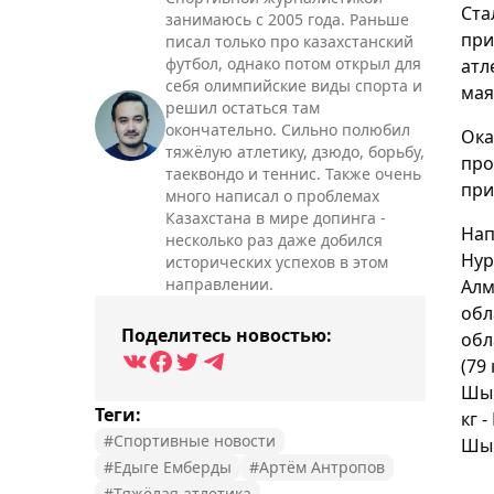
Ста
занимаюсь с 2005 года. Раньше
при
писал только про казахстанский
футбол, однако потом открыл для
атл
себя олимпийские виды спорта и
ма
решил остаться там
окончательно. Сильно полюбил
Ока
тяжёлую атлетику, дзюдо, борьбу,
про
таеквондо и теннис. Также очень
при
много написал о проблемах
Казахстана в мире допинга -
Нап
несколько раз даже добился
Нур
исторических успехов в этом
направлении.
Алм
обл
Поделитесь новостью:
обл
(79
Шым
Теги:
кг 
#Спортивные новости
Шым
#Едыге Емберды
#Артём Антропов
#Тяжёлая атлетика