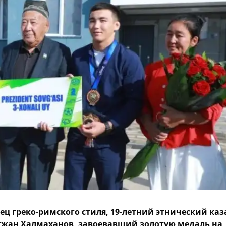
ец греко-римского стиля, 19-летний этнический каз
жан Халмаханов, завоевавший золотую медаль на