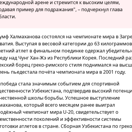
еждународной арене и стремится к высоким целям,
одавая пример для подражания", – подчеркнул глава
бласти.
умф Халмаханова состоялся на чемпионате мира в Загре
ватия. Выступая в весовой категории до 63 килограммов
летний атлет в финальном поединке одержал убедитель
еду над Чунг Хан-Жэ из Республики Корея. Последний ра
екский борец греко-римского стиля поднимался на выс
пень пьедестала почёта чемпионата мира в 2001 году.
 победа стала значимым событием для спортивной
ественности Узбекистана, подтвердив высокий потенц
чественной школы борьбы. Успешное выступление
маханова, который всего месяцем ранее выиграл
одёжный чемпионат мира U-20, свидетельствует о
емственности поколений и эффективности системы
готовки атлетов в стране. Сборная Узбекистана по греко