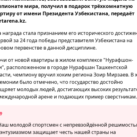
пионате мира, получил в подарок трёхкомнатную
ртиру от имени Президента Узбекистана, передаёт
rtarena.kz.
а награда стала признанием его исторического достиже
ервой за 24 года победы представителя Узбекистана на
овом первенстве в данной дисциплине.
чи от новой квартиры в жилом комплексе "Нурафшон-
и", расположенном в городе Нурафшан Ташкентской
асти, чемпиону вручил хоким региона Зоир Мирзаев. В 
емонии было отмечено, что государство достойно
щряет молодых людей, достигающих высоких результат
международной арене и подающих пример сверстникам.
Наш молодой спортсмен с непревзойдённой решимост
 энтузиазмом защищает честь нашей страны на