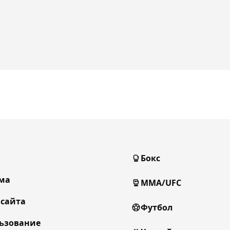
Бокс
ма
MMA/UFC
 сайта
Футбол
ьзование