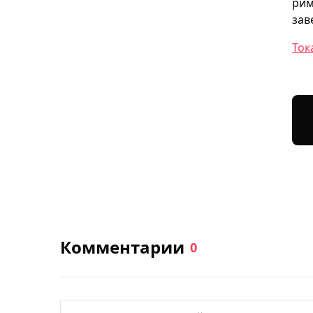
рим
зав
Ток
Комментарии
0