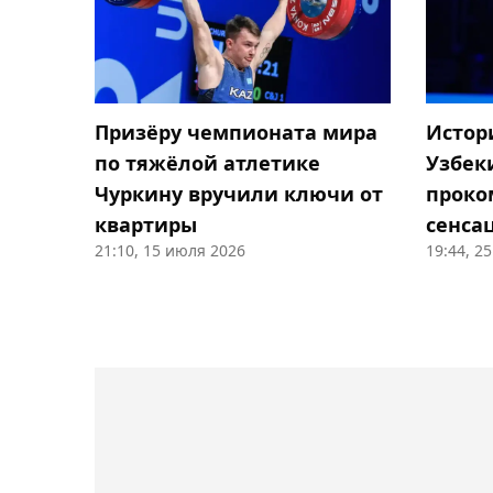
Призёру чемпионата мира
Истор
по тяжёлой атлетике
Узбек
Чуркину вручили ключи от
проко
квартиры
сенса
21:10, 15 июля 2026
19:44, 2
ЧМ-20