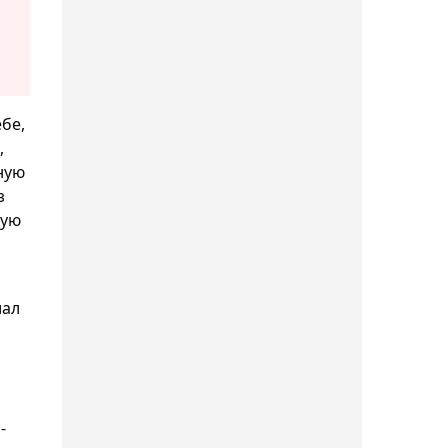
потенциальная
соперница Рыбакиной в
Торонто
06:42, Сегодня
бе,
Гэрри – о поединке с
,
Махачевым: Знаю, что
ную
з
могу победить
шую
06:16, Сегодня
Асылжан Арыстанбекова
одержала победу во
иал
втором круге турнира в
Астане
05:41, Сегодня
-
Усик раскрыл