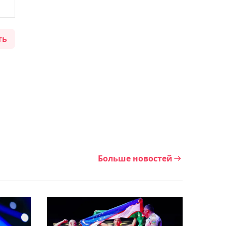
"Барыс" упустил
канадского экс-форварда
СКА Бландизи
ть
03:59, 08 августа 2026
Елена Рыбакина: Подача –
моё главное оружие
03:29, 08 августа 2026
Определилась соперница
Рыбакиной за
Больше новостей
четвертьфинал
"Мастерса" в Торонто
02:57, 08 августа 2026
В WBA назвали