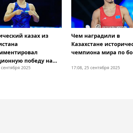
ический казах из
Чем наградили в
истана
Казахстане историче
мментировал
чемпиона мира по бо
ционную победу на
5 сентября 2025
17:08, 25 сентября 2025
25 по борьбе