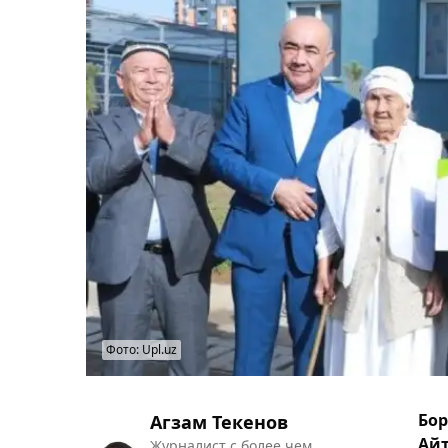
Фото: Upl.uz
Бор
Агзам Текенов
Айт
Журналист с более чем