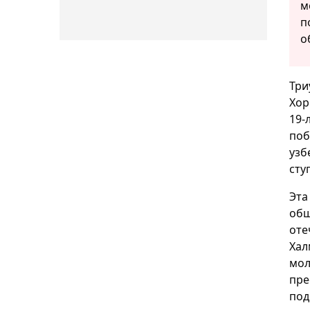
м
п
о
Три
Хор
19-
поб
узб
сту
Эта
общ
оте
Хал
мол
пре
под