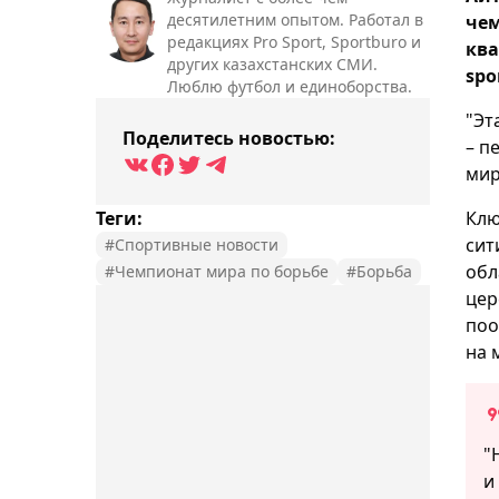
десятилетним опытом. Работал в
чем
редакциях Pro Sport, Sportburo и
ква
других казахстанских СМИ.
spo
Люблю футбол и единоборства.
"Эт
Поделитесь новостью:
– п
мир
Теги:
Клю
сит
#Спортивные новости
обл
#Чемпионат мира по борьбе
#Борьба
цер
поо
на 
"
и