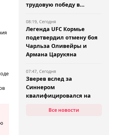
трудовую победу в
Торонто
08:19, Сегодня
Легенда UFC Кормье
ния
подетвердил отмену боя
Чарльза Оливейры и
Армана Царукяна
07:47, Сегодня
ходе
Зверев вслед за
Синнером
ов
квалифицировался на
Итоговый турнир ATP-2026
Все новости
07:08, Сегодня
ью
Cтала известна