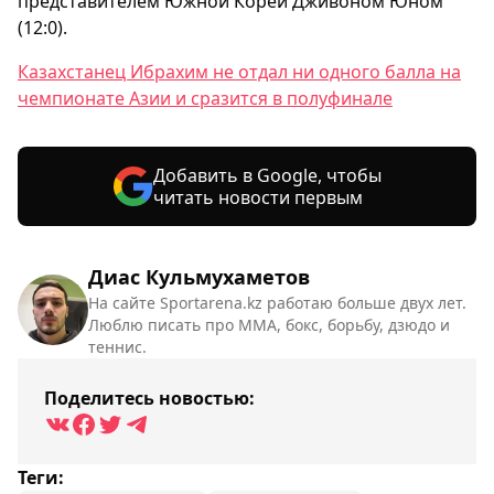
представителем Южной Кореи Дживоном Юном
(12:0).
Казахстанец Ибрахим не отдал ни одного балла на
чемпионате Азии и сразится в полуфинале
Добавить в Google, чтобы
читать новости первым
Диас Кульмухаметов
На сайте Sportarena.kz работаю больше двух лет.
Люблю писать про ММА, бокс, борьбу, дзюдо и
теннис.
Поделитесь новостью:
Теги: