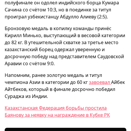
полуфинале он одолел индийского борца Кумара
Сачина со счётом 10:3, но в поединке за титул
проиграл узбекистанцу Абдулло Алиеву (2:5).
Бронзовую медаль в копилку команды принёс
Кирилл Минько, выступающий в весовой категории
до 82 кг. В утешительной схватке за третье место
казахстанский борец одержал уверенную и
досрочную победу над представителем Саудовской
Аравии со счётом 9:0.
Напомним, ранее золотую медаль и титул
чемпиона Азии в категории до 60 кг
завоевал
Айбек
Айтбеков, который в финале досрочно победил
Сураджа из Индии.
Казахстанская Федерация борьбы простила
Баянову за неявку на награждение в Кубке РК