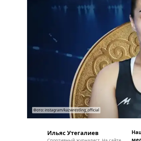
Фото: instagram/kazwrestling_official
Наш
Ильяс Утегалиев
мед
Спортивный журналист. На сайте