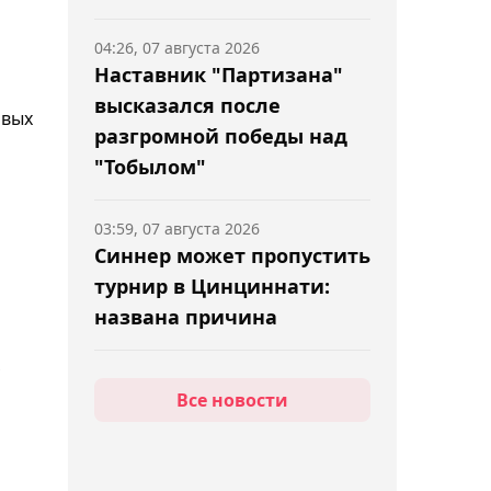
04:26, 07 августа 2026
Наставник "Партизана"
высказался после
ивых
разгромной победы над
"Тобылом"
03:59, 07 августа 2026
Синнер может пропустить
турнир в Цинциннати:
названа причина
03:28, 07 августа 2026
Все новости
Главный тренер "Тобыла"
подвёл итоги первого
матча с "Партизаном" в