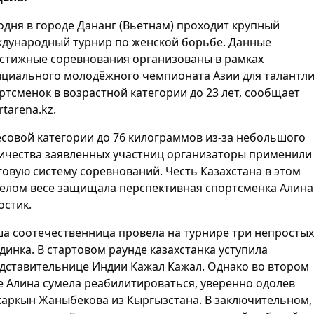
одня в городе Дананг (Вьетнам) проходит крупный
дународный турнир по женской борьбе. Данные
стижные соревнования организованы в рамках
циального молодёжного чемпионата Азии для талантл
ртсменок в возрастной категории до 23 лет, сообщает
rtarena.kz.
есовой категории до 76 килограммов из-за небольшого
ичества заявленных участниц организаторы применили
говую систему соревнований. Честь Казахстана в этом
ёлом весе защищала перспективная спортсменка Алина
остик.
а соотечественница провела на турнире три непростых
динка. В стартовом раунде казахстанка уступила
дставительнице Индии Кажал Кажал. Однако во втором
е Алина сумела реабилитироваться, уверенно одолев
аркын Жаныбекова из Кыргызстана. В заключительном,