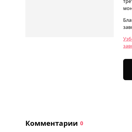
тре
мон
Бла
зав
Узб
зав
Комментарии
0