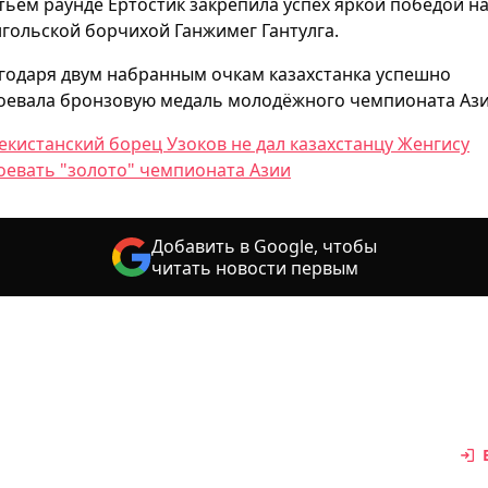
тьем раунде Ертостик закрепила успех яркой победой н
гольской борчихой Ганжимег Гантулга.
годаря двум набранным очкам казахстанка успешно
оевала бронзовую медаль молодёжного чемпионата Ази
екистанский борец Узоков не дал казахстанцу Женгису
оевать "золото" чемпионата Азии
Добавить в Google, чтобы
читать новости первым