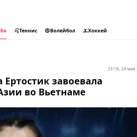
ьба
Теннис
Волейбол
Хоккей
23:18, 24 мая
а Ертостик завоевала
 Азии во Вьетнаме