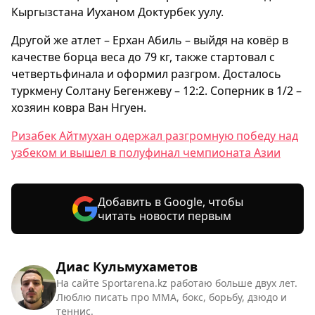
Кыргызстана Иуханом Доктурбек уулу.
Другой же атлет – Ерхан Абиль – выйдя на ковёр в
качестве борца веса до 79 кг, также стартовал с
четвертьфинала и оформил разгром. Досталось
туркмену Солтану Бегенжеву – 12:2. Соперник в 1/2 –
хозяин ковра Ван Нгуен.
Ризабек Айтмухан одержал разгромную победу над
узбеком и вышел в полуфинал чемпионата Азии
Добавить в Google, чтобы
читать новости первым
Диас Кульмухаметов
На сайте Sportarena.kz работаю больше двух лет.
Люблю писать про ММА, бокс, борьбу, дзюдо и
теннис.