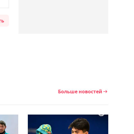
Видеообзор победного
матча Елены Рыбакиной
ть
на старте турнира в
Торонто
01:05, 06 августа 2026
Гол Максима Самородова
не спас "Ахмат" от
поражения в Кубке
России
Больше новостей
00:46, 06 августа 2026
Нуралы Алип помог
"Зениту" обыграть
"Балтику" в Кубке России