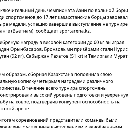
аключительный день чемпионата Азии по вольной борь
ди спортсменов до 17 лет казахстанские борцы завоева
ыре медали, успешно завершив выступление на турнире
анге (Вьетнам), сообщает sportarena.kz.
ебряную награду в весовой категории до 60 кг выиграл
дан Орынбасаров. Бронзовыми призёрами стали Нури
уган (92 кг), Сабыржан Рахатов (51 кг) и Темиргали Мурат
им образом, сборная Казахстана пополнила свою
альную копилку четырьмя наградами различного
тоинства. В течение всего турнира спортсмены
онстрировали высокий уровень подготовки и уверенну
ьбу на ковре, подтвердив конкурентоспособность на
атской арене.
итогам соревнований представители команды были
дравлены с успешным выступлением и завоёванными