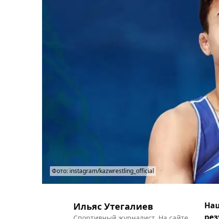
Фото: instagram/kazwrestling_official
Наш
Ильяс Утегалиев
рез
Спортивный журналист. На сайте