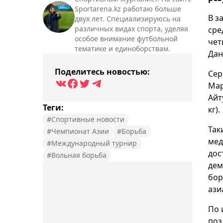
Sportarena.kz работаю больше
В з
двух лет. Специализируюсь на
различных видах спорта, уделяя
сре
особое внимание футбольной
чет
тематике и единоборствам.
Дан
Поделитесь новостью:
Сер
Мар
Айт
Теги:
кг).
#Спортивные новости
Так
#Чемпионат Азии
#Борьба
мед
#Международный турнир
дос
#Вольная борьба
дем
бор
ази
По 
поз