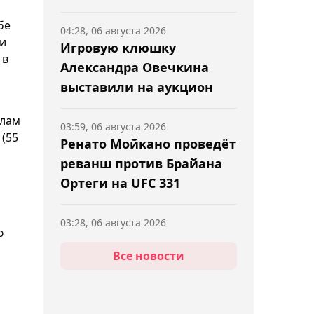
бе
04:28, 06 августа 2026
ли
Игровую клюшку
 в
Александра Овечкина
выставили на аукцион
слам
03:59, 06 августа 2026
 (55
Ренато Мойкано проведёт
реванш против Брайана
Ортеги на UFC 331
03:28, 06 августа 2026
ю
Александр Зверев
Все новости
сенсационно уступил на
старте "Мастерса" в
Монреале