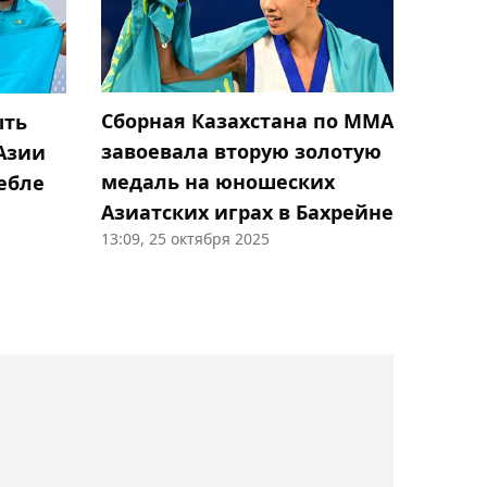
00:12, 06 августа 2026
Елена Рыбакина вышла в
третий круг турнира WTA
1000 в Торонто
Сборная Казахстана по ММА
ыть
завоевала вторую золотую
Азии
00:08, 06 августа 2026
медаль на юношеских
ебле
"Сабах" Покатилова
Азиатских играх в Бахрейне
проиграл датскому
13:09, 25 октября 2025
"Орхусу" в квалификации
Лиги чемпионов
23:47, 05 августа 2026
Главный тренер
"Партизана" Илич
озвучил главную
проблему перед игрой с