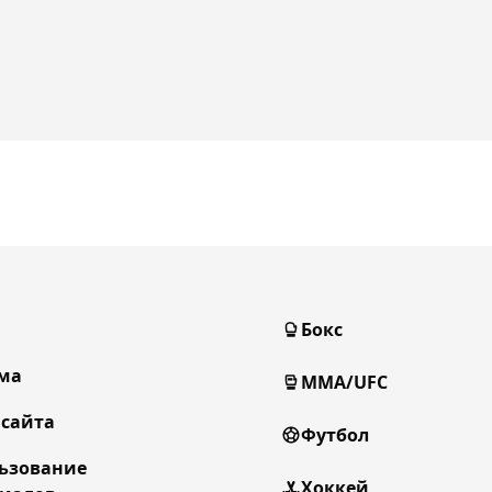
Бокс
ма
MMA/UFC
 сайта
Футбол
ьзование
Хоккей