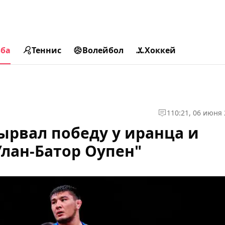
ьба
Теннис
Волейбол
Хоккей
1
10:21, 06 июня
ырвал победу у иранца и
лан-Батор Оупен"