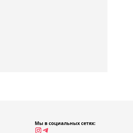
07:47, Сегодня
Зверев вслед за
Синнером
квалифицировался на
Итоговый турнир ATP-2026
07:08, Сегодня
Cтала известна
потенциальная
соперница Рыбакиной в
Торонто
06:42, Сегодня
Гэрри – о поединке с
Махачевым: Знаю, что
Мы в социальных сетях:
могу победить