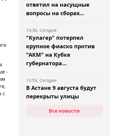
ответил на насущные
вопросы на сборах
"Барыса"
14:36, Сегодня
"Кулагер" потерпел
ого
крупное фиаско против
"АКМ" на Кубке
губернатора
м
Оренбургской области
е -
ым
13:59, Сегодня
ге,
В Астане 9 августа будут
о с
перекрыты улицы
Все новости
13:45, Сегодня
"Он был лез сознания":
Дэнис уверен в досрочной