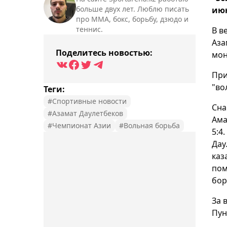
больше двух лет. Люблю писать
июн
про ММА, бокс, борьбу, дзюдо и
теннис.
В в
Аза
Поделитесь новостью:
мон
При
"во
Теги:
#Спортивные новости
Сна
#Азамат Даулетбеков
Ама
#Чемпионат Азии
#Вольная борьба
5:4
Дау
каз
пом
бор
За 
Пун