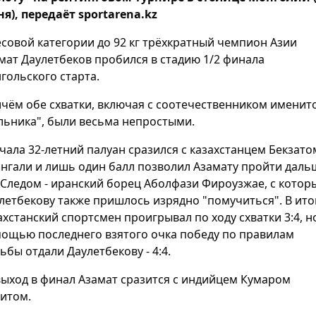
я), передаёт sportarena.kz
есовой категории до 92 кг трёхкратный чемпион Азии
мат Даулетбеков пробился в стадию 1/2 финала
гольского старта.
чём обе схватки, включая с соотечественником именит
льника", были весьма непростыми.
чала 32-летний палуан сразился с казахстанцем Бекзато
нгали и лишь один балл позволил Азамату пройти дальш
. Следом - иранский борец Аболфази Фироузжае, с котор
летбекову также пришлось изрядно "помучиться". В ито
ахстанский спортсмен проигрывал по ходу схватки 3:4, н
ощью последнего взятого очка победу по правилам
ьбы отдали Даулетбекову - 4:4.
выход в финал Азамат сразится с индийцем Кумаром
итом.