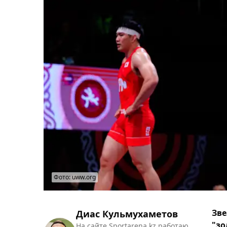
Фото: uww.org
Зве
Диас Кульмухаметов
"зо
На сайте Sportarena.kz работаю