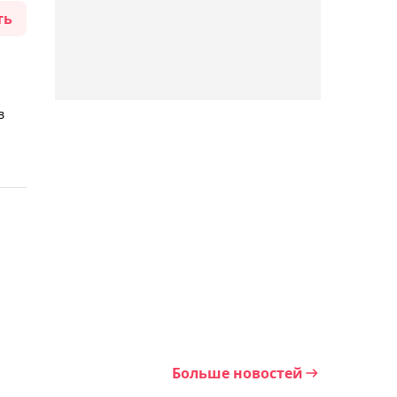
ть
лучников из Казахстана
на Азиатские игры-2026
11:04, Сегодня
в
Потенциальная
соперница Рыбакиной
Фернандес в восторге от
победы над Андреевой в
Торонто
10:19, Сегодня
Бразильский боец UFC
Уокер считает Вердума
величайшим
тяжеловесом в истории
Больше новостей
09:39, Сегодня