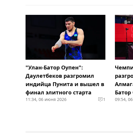
"Улан-Батор Оупен":
Чемпи
Даулетбеков разгромил
разгр
индийца Пунита и вышел в
Алмаг
финал элитного старта
Батор
11:34, 06 июня 2026
1
09:54, 0