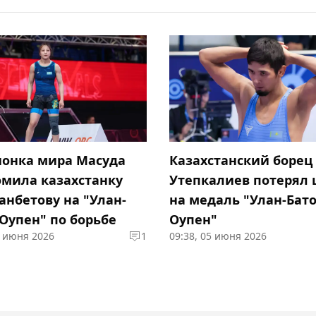
онка мира Масуда
Казахстанский борец
омила казахстанку
Утепкалиев потерял
анбетову на "Улан-
на медаль "Улан-Бат
 Оупен" по борьбе
Оупен"
6 июня 2026
1
09:38, 05 июня 2026