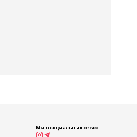
04:58, 08 августа 2026
Шара Буллет проведёт
схватку по вольной
борьбе с обидчиком
Куата Хамитова
04:26, 08 августа 2026
"Барыс" упустил
канадского экс-форварда
СКА Бландизи
03:59, 08 августа 2026
Елена Рыбакина: Подача –
моё главное оружие
Мы в социальных сетях:
03:29, 08 августа 2026
Определилась соперница