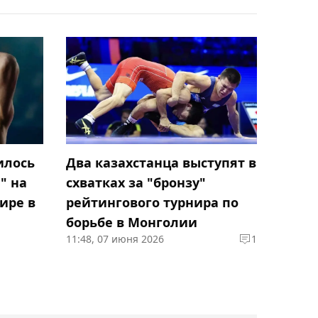
Асылжан Арыстанбекова
одержала победу во
втором круге турнира в
Астане
05:41, Сегодня
Усик раскрыл
подробности
илось
Два казахстанца выступят в
организации своего
" на
схватках за "бронзу"
последнего боя в карьере
ире в
рейтингового турнира по
борьбе в Монголии
05:27, Сегодня
11:48, 07 июня 2026
1
Дамир Жалгасбай вышел
в четвертьфинал турнира
в Астане