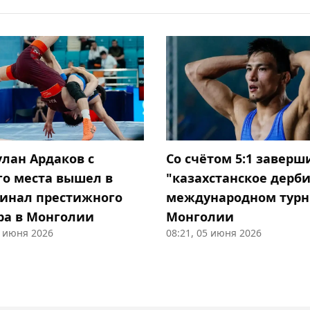
улан Ардаков с
Со счётом 5:1 заверш
го места вышел в
"казахстанское дерби
инал престижного
международном турн
ра в Монголии
Монголии
5 июня 2026
08:21, 05 июня 2026