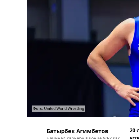
Фото: United World Wrestling
20-
Батырбек Агимбетов
усп
Начинал карьеру в конце 90-х как