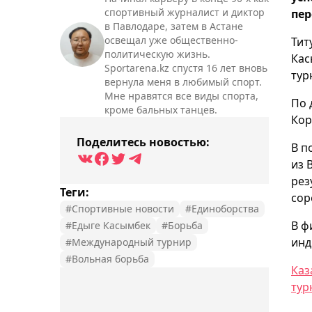
спортивный журналист и диктор
пер
в Павлодаре, затем в Астане
освещал уже общественно-
Тит
политическую жизнь.
Кас
Sportarena.kz спустя 16 лет вновь
тур
вернула меня в любимый спорт.
Мне нравятся все виды спорта,
По 
кроме бальных танцев.
Кор
Поделитесь новостью:
В п
из 
рез
Теги:
сор
#Спортивные новости
#Единоборства
В ф
#Едыге Касымбек
#Борьба
инд
#Международный турнир
#Вольная борьба
Каз
тур