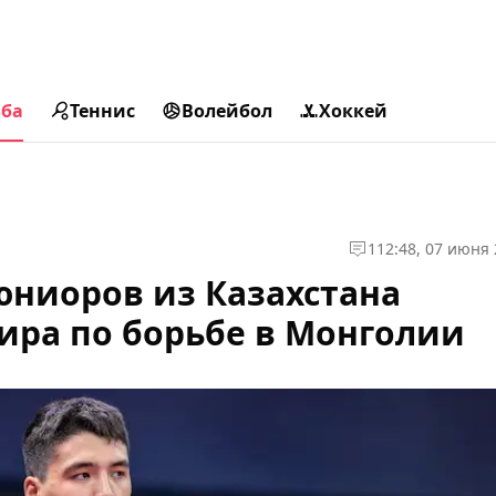
ьба
Теннис
Волейбол
Хоккей
1
12:48, 07 июня
ниоров из Казахстана
нира по борьбе в Монголии