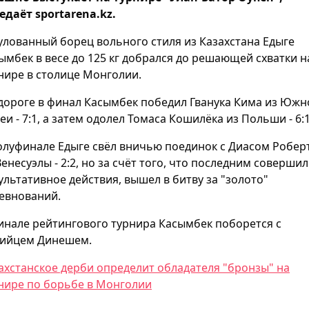
едаёт sportarena.kz.
улованный борец вольного стиля из Казахстана Едыге
ымбек в весе до 125 кг добрался до решающей схватки н
нире в столице Монголии.
дороге в финал Касымбек победил Гванука Кима из Южн
еи - 7:1, а затем одолел Томаса Кошилёка из Польши - 6:1
олуфинале Едыге свёл вничью поединок с Диасом Робер
Венесуэлы - 2:2, но за счёт того, что последним совершил
ультативное действия, вышел в битву за "золото"
евнований.
инале рейтингового турнира Касымбек поборется с
ийцем Динешем.
ахстанское дерби определит обладателя "бронзы" на
нире по борьбе в Монголии