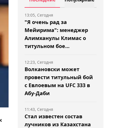
13:05, Сегодня
"Я очень рад за
Мейирима": менеджер
Алимханулы Климас о
титульном бое
Нурсултанова
12:23, Сегодня
Волкановски может
провести титульный бой
с Евлоевым на UFC 333 в
Абу-Даби
11:43, Сегодня
Стал известен состав
к
лучников из Казахстана