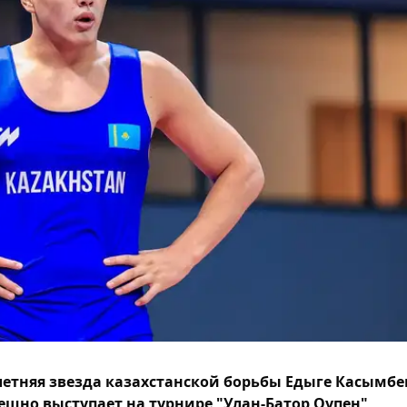
летняя звезда казахстанской борьбы Едыге Касымбе
ешно выступает на турнире "Улан-Батор Оупен",