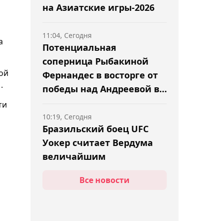
на Азиатские игры-2026
11:04, Сегодня
а
Потенциальная
соперница Рыбакиной
ой
Фернандес в восторге от
.
победы над Андреевой в
Торонто
ти
10:19, Сегодня
Бразильский боец UFC
Уокер считает Вердума
величайшим
тяжеловесом в истории
Все новости
09:39, Сегодня
Чемпион UFC Гейджи