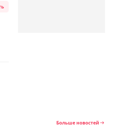
ть
Синнером
квалифицировался на
Итоговый турнир ATP-2026
07:08, Сегодня
Cтала известна
потенциальная
соперница Рыбакиной в
Торонто
06:42, Сегодня
Гэрри – о поединке с
Махачевым: Знаю, что
могу победить
Больше новостей
06:16, Сегодня