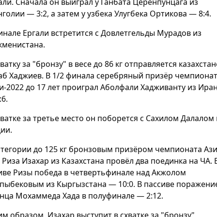
али. Сначала он выиграл у Ганбата Церенпунцага из
голии — 3:2, а затем у узбека Улугбека Ортикова — 8:4.
инале Ергали встретится с Довлетгельды Мурадов из
кменистана.
хватку за "бронзу" в весе до 86 кг отправляется казахста
аб Хаджиев. В 1/2 финала серебряный призёр чемпиона
и-2022 до 17 лет проиграл Аболфали Хадживанту из Ира
:6.
хватке за третье место он поборется с Сахилом Далалом 
ии.
атегории до 125 кг бронзовым призёром чемпионата Аз
 Риза Изахар из Казахстана провёл два поединка на ЧА. 
иве Ризы победа в четвертьфинале над Акжолом
пыбековым из Кыргызстана — 10:0. В пассиве поражени
нца Мохаммеда Хада в полуфинале — 2:12.
им образом, Изахар выступит в схватке за "бронзу"