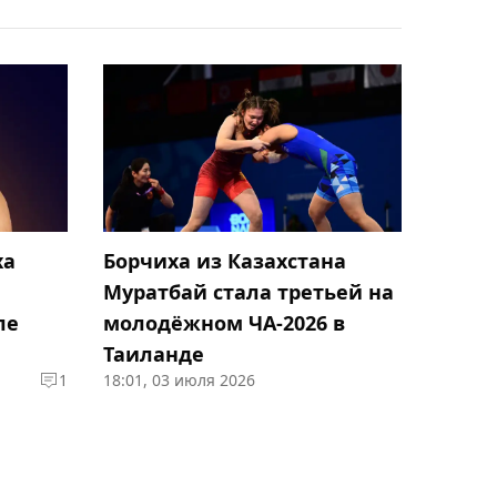
16:13, Сегодня
Заменивший Оливейру
бразилец Руффи хочет
нокаутировать Царукяна
16:03, Сегодня
Стал известен состав
"Алматы" на Кубок
Казахстана по хоккею
ха
Борчиха из Казахстана
Муратбай стала третьей на
15:46, Сегодня
ле
молодёжном ЧА-2026 в
КФФ выразила
Таиланде
соболезнования в связи с
1
18:01, 03 июля 2026
кончиной ветерана
футбола Александра
Лисина