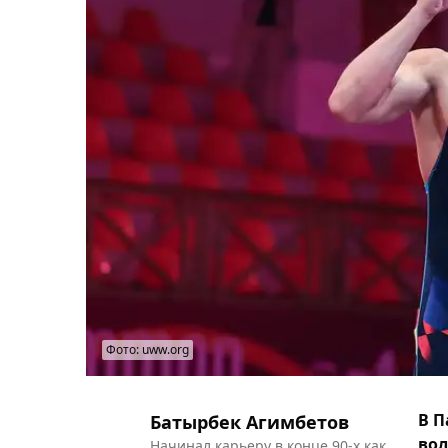
Фото: uww.org
В П
Батырбек Агимбетов
вол
Начинал карьеру в конце 90-х как