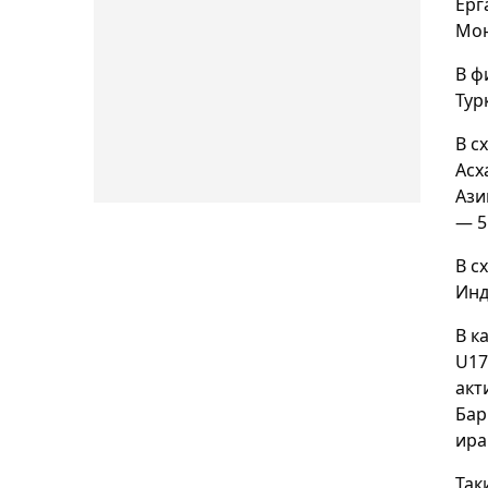
Ерг
Мон
В ф
Тур
В с
Асх
Ази
— 5
В с
Инд
В к
U17
акт
Бар
ира
Так