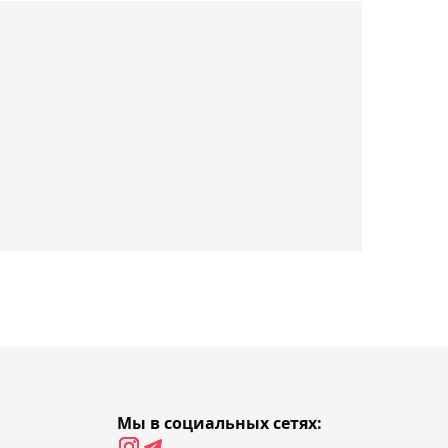
15:34, Сегодня
Играющий за "Шахтёр"
экс-голкипер сборной
Казахстана Шацкий хочет
завершить карьеру
15:28, Сегодня
"Очень рад за моего
брата": Алимханулы
поддержал Нурсултанова
перед боем за титул
15:10, Сегодня
Назван состав сборной
Казахстана на чемпионат
Азии по скалолазанию
Мы в социальных сетях:
среди юниоров