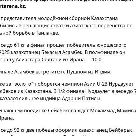
rtarena.kz.
 представителя молодёжной сборной Казахстана
бились в решающие схватки азиатского первенства по
ьной борьбе в Таиланде.
есе до 61 кг в финал прошёл победитель юношеского
2025 казахстанец Бекасыл Асамбек. В полуфинале он
грал у Алиасгара Солтани из Ирана — 10:0.
инале Асамбек встретится с Пушпом из Индии.
же за "золото" поборется чемпион Азии U-23 Нурдаулет
лбеков из Казахстана. В 1/2 финала Нурдаулет в весе до 
оказался сильнее индийца Адарши Патилы.
ешающем поединке Сейлбекова ждёт Мохаммад Мамив
Ирана.
есе до 92 кг две победы оформил казахстанец Бейбарыс