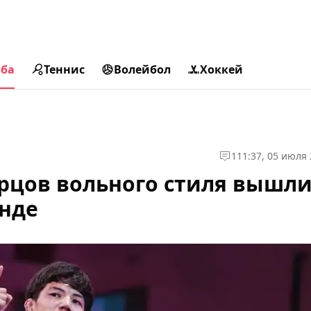
ьба
Теннис
Волейбол
Хоккей
1
11:37, 05 июля
орцов вольного стиля вышли
анде