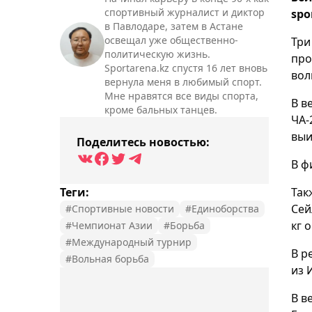
спортивный журналист и диктор
spo
в Павлодаре, затем в Астане
освещал уже общественно-
Три
политическую жизнь.
про
Sportarena.kz спустя 16 лет вновь
вол
вернула меня в любимый спорт.
Мне нравятся все виды спорта,
В в
кроме бальных танцев.
ЧА-
выи
Поделитесь новостью:
В ф
Теги:
Так
Сей
#Спортивные новости
#Единоборства
кг 
#Чемпионат Азии
#Борьба
#Международный турнир
В р
#Вольная борьба
из 
В в