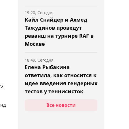
19:20, Сегодня
Кайл Снайдер и Ахмед
Тажудинов проведут
реванш на турнире RAF в
Москве
18:49, Сегодня
Елена Рыбакина
ответила, как относится к
идее введения гендерных
72
тестов у теннисисток
анд
Все новости
18:29, Сегодня
Денис Евсеев не смог
выйти в полуфинал