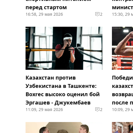
перед стартом
минист
16:58, 29 мая 2026
2
15:30, 29 
ответ 
Казахстан против
Победи
Узбекистана в Ташкенте:
казахс
Boxrec высоко оценил бой
возвра
Эргашев - Джукембаев
после 
11:09, 29 мая 2026
2
10:09, 29 
карьер