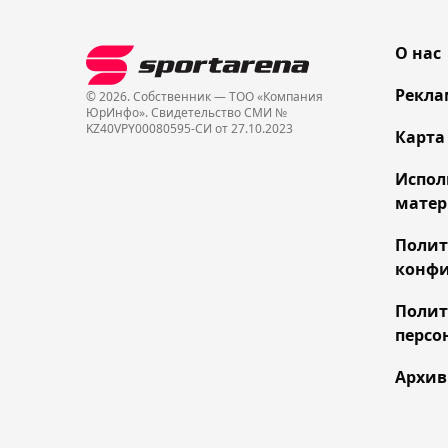
О нас
Рекла
© 2026. Собственник — ТОО «Компания
ЮрИнфо». Cвидетельство СМИ №
KZ40VPY00080595-СИ от 27.10.2023
Карта
Испол
матер
Поли
конфи
Полит
персо
Архив