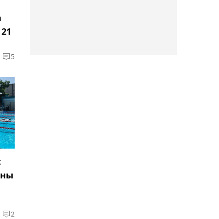
21:16, 07 августа 2026
х
В Минспорта раскрыли
а
причины возможного
 21
закрытия БК "Астана"
5
20:58, 07 августа 2026
"Кулагер" потерпел
крупное поражение на
Кубке губернатора
Оренбургской области
20:36, 07 августа 2026
Форвард "Кызылжара"
t
Бугре близок к новому
йны
соглашению с клубом
2
20:16, 07 августа 2026