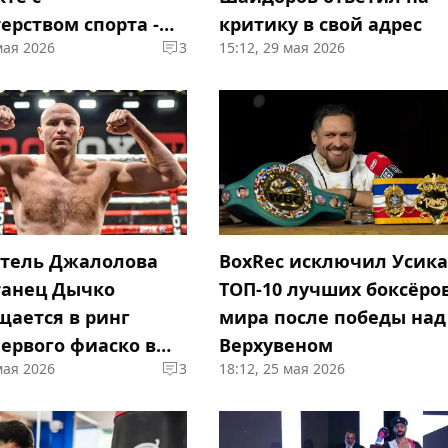
ерством спорта -
критику в свой адрес
мая 2026
3
15:12, 29 мая 2026
чемпиона
тель Джалолова
BoxRec исключил Усика
танец Дычко
ТОП-10 лучших боксёро
щается в ринг
мира после победы над
первого фиаско в
Верхувеном
мая 2026
3
18:12, 25 мая 2026
е