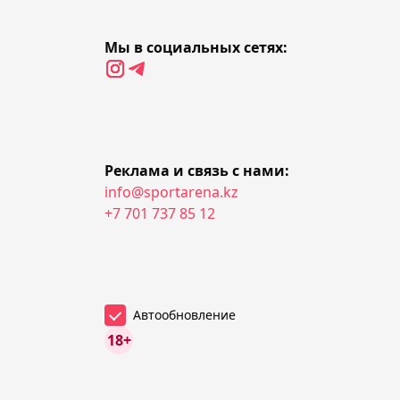
Баскетболисты "Астаны"
обратились к Касым-
Мы в социальных сетях:
Жомарту Токаеву из-за
угрозы закрытия клуба
18:34, 07 августа 2026
Канадский форвард СКА
Реклама и связь с нами:
Бландизи может
info@sportarena.kz
продолжить карьеру в
+7 701 737 85 12
"Барысе"
18:11, 07 августа 2026
Норвежская футбольная
Автообновление
ассоциация требует
18+
немедленной отставки
Инфантино