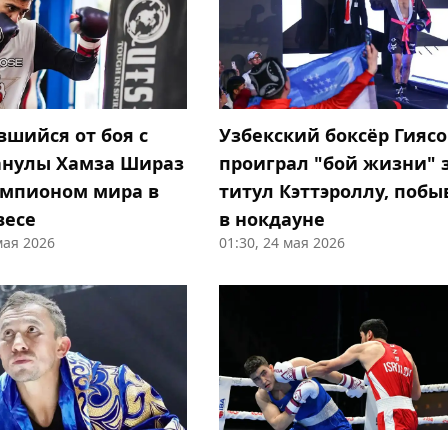
вшийся от боя с
Узбекский боксёр Гиясо
нулы Хамза Шираз
проиграл "бой жизни" 
емпионом мира в
титул Кэттэроллу, побы
весе
в нокдауне
мая 2026
01:30, 24 мая 2026