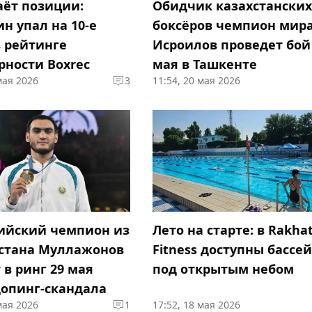
аёт позиции:
Обидчик казахстански
н упал на 10-е
боксёров чемпион мир
в рейтинге
Исроилов проведет бой
рности Boxrec
мая в Ташкенте
мая 2026
3
11:54, 20 мая 2026
йский чемпион из
Лето на старте: в Rakha
стана Муллажонов
Fitness доступны бассе
 в ринг 29 мая
под открытым небом
допинг-скандала
мая 2026
1
17:52, 18 мая 2026