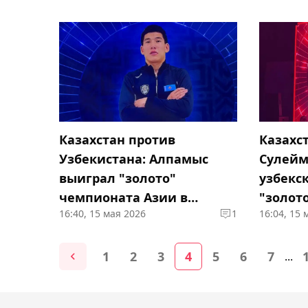
Казахстан против
Казахс
Узбекистана: Алпамыс
Сулейм
выиграл "золото"
узбекс
чемпионата Азии в
"золот
16:40, 15 мая 2026
1
16:04, 15 
Ташкенте
Азии в
1
2
3
4
5
6
7
...