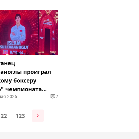
танец
аноглы проиграл
кому боксеру
о" чемпионата
мая 2026
2
 Ташкенте
122
123