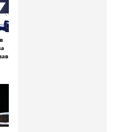
Даниэль Дюбуа проведёт
следующий бой против
экс-чемпиона мира по
боксу Уордли
в
22:19, 07 августа 2026
за
Один из российских
вав
клубов интересуется
вратарём "Тобыла"
Устименко
21:54, 07 августа 2026
"Туран" разгромил
"Астану М" в матче
Первой лиги