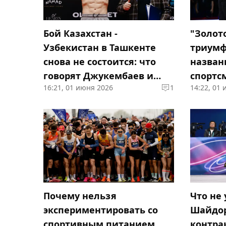
Бой Казахстан -
"Золот
Узбекистан в Ташкенте
триумф
снова не состоится: что
назван
говорят Джукембаев и
спортс
16:21, 01 июня 2026
1
14:22, 01
Эргашев
мае
Почему нельзя
Что не
экспериментировать со
Шайдор
спортивным питанием
контрак