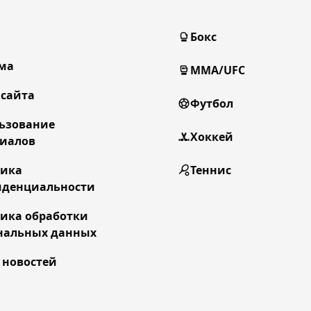
Бокс
ма
MMA/UFC
 сайта
Футбол
ьзование
Хоккей
иалов
тика
Теннис
денциальности
ика обработки
нальных данных
 новостей