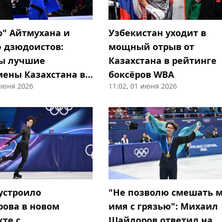
о" Айтмухана и
Узбекистан уходит в
 дзюдоистов:
мощный отрыв от
ы лучшие
Казахстана в рейтинге
мены Казахстана в
боксёров WBA
 июня 2026
11:02, 01 июня 2026
 устроило
"Не позволю смешать 
ова в новом
имя с грязью": Михаил
те с
Шайдоров ответил на