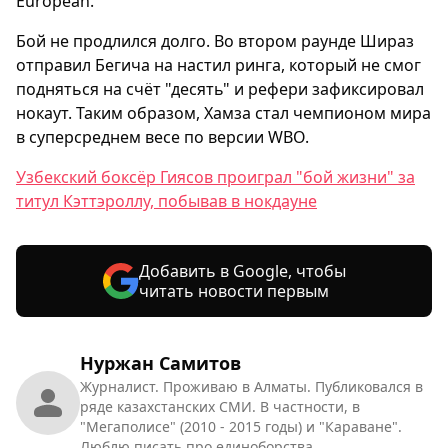
European.
Бой не продлился долго. Во втором раунде Шираз
отправил Бегича на настил ринга, который не смог
подняться на счёт "десять" и рефери зафиксировал
нокаут. Таким образом, Хамза стал чемпионом мира
в суперсреднем весе по версии WBO.
Узбекский боксёр Гиясов проиграл "бой жизни" за
титул Кэттэроллу, побывав в нокдауне
Добавить в Google, чтобы
читать новости первым
Нуржан Самитов
Журналист. Проживаю в Алматы. Публиковался в
ряде казахстанских СМИ. В частности, в
"Мегаполисе" (2010 - 2015 годы) и "Караване".
Люблю писать про единоборства.