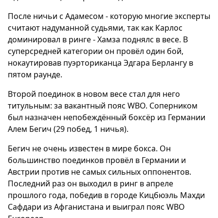
После ничьи с Адамесом - которую многие эксперты
считают надуманной судьями, так как Карлос
доминировал в ринге - Хамза поднялс в весе. В
суперсредней категории он провёл один бой,
нокаутировав пуэрториканца Эдгара Берлангу в
пятом раунде.
Второй поединок в новом весе стал для него
титульным: за вакантный пояс WBO. Соперником
был назначен непобеждённый боксёр из Германии
Алем Бегич (29 побед, 1 ничья).
Бегич не очень известен в мире бокса. Он
большинство поединков провёл в Германии и
Австрии против не самых сильных оппонентов.
Последний раз он выходил в ринг в апреле
прошлого года, победив в городе Кицбюэль Махди
Сафдари из Афганистана и выиграл пояс WBO