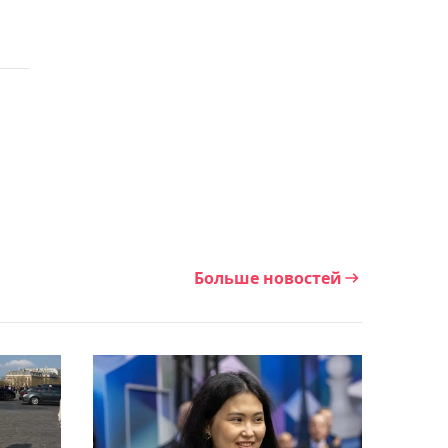
"Тобылом"
23:29, 05 августа 2026
Мирослав Ромащенко
высказался о
предстоящем матче
"Тобыла" против
"Партизана"
23:05, 05 августа 2026
Инфантино предложил
Марокко провести финал
Больше новостей
ЧМ-2030 в обмен на
поддержку - The Times
22:27, 05 августа 2026
"Динамо" без
Зайнутдинова вырвало
победу над "Факелом" в