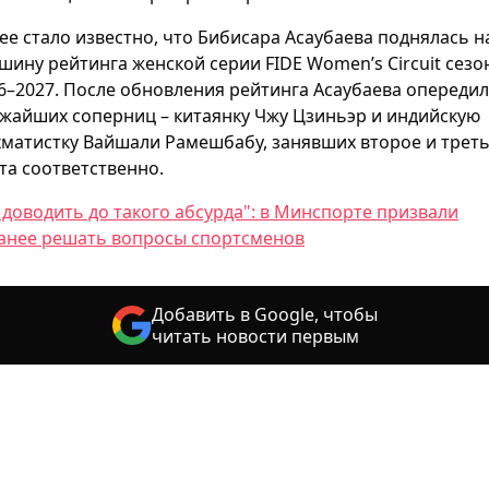
ее стало известно, что Бибисара Асаубаева поднялась н
шину рейтинга женской серии FIDE Women’s Circuit сезо
6–2027. После обновления рейтинга Асаубаева опереди
жайших соперниц – китаянку Чжу Цзиньэр и индийскую
матистку Вайшали Рамешбабу, занявших второе и трет
та соответственно.
 доводить до такого абсурда": в Минспорте призвали
анее решать вопросы спортсменов
Добавить в Google, чтобы
читать новости первым