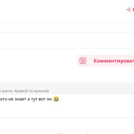
Комментирова
л знатно. браво👏 по мужски👍
кто не знает а тут вот он