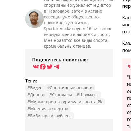
спортивный журналист и диктор
пер
в Павлодаре, затем в Астане
освещал уже общественно-
Кан
политическую жизнь.
инс
Sportarena.kz спустя 16 лет вновь
отн
вернула меня в любимый спорт.
Мне нравятся все виды спорта,
Каз
кроме бальных танцев.
пом
Поделитесь новостью:
"
Теги:
н
#Видео
#Спортивные новости
о
#Деньги
#Скандалы
#Шахматы
п
#Министерство туризма и спорта РК
с
#Мнения экспертов
с
#Бибисара Асаубаева
г
т