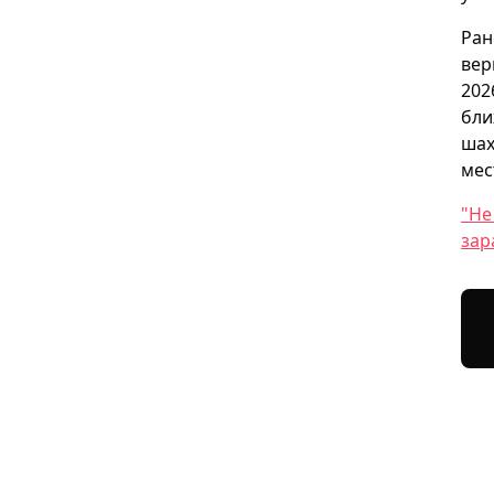
Ран
вер
202
бли
шах
мес
"Не
зар