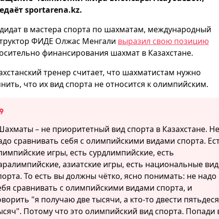
едаёт sportarena.kz.
дидат в мастера спорта по шахматам, международный
труктор ФИДЕ Олжас Менгали
выразил свою позицию
осительно финансирования шахмат в Казахстане.
ахстанский тренер считает, что шахматистам нужно
нить, что их вид спорта не относится к олимпийским.
Шахматы – не приоритетный вид спорта в Казахстане. Н
адо сравнивать себя с олимпийскими видами спорта. Ес
лимпийские игры, есть сурдлимпийские, есть
аралимпийские, азиатские игры, есть национальные ви
порта. То есть вы должны чётко, ясно понимать: не надо
ебя сравнивать с олимпийскими видами спорта, и
оворить "я получаю две тысячи, а кто-то двести пятьдеся
ысяч". Потому что это олимпийский вид спорта. Попади 