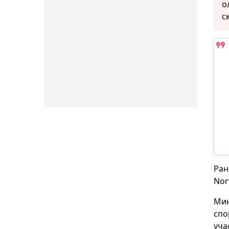
о
с
Ран
Nor
Мин
спо
уча