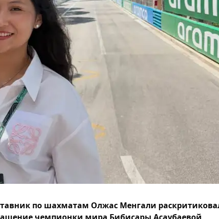
тавник по шахматам Олжас Менгали раскритикова
ащение чемпионки мира Бибисары Асаубаевой,