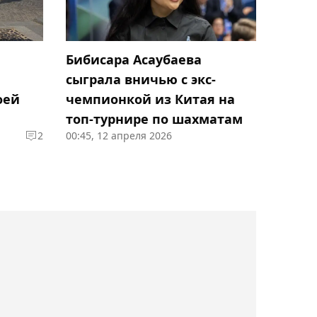
Кубке России
Бибисара Асаубаева
22:12, 05 августа 2026
Появился видеообзор
сыграла вничью с экс-
матча "Челси" -
оей
чемпионкой из Китая на
"Ювентус" с участием
топ-турнире по шахматам
Дастана Сатпаева
2
00:45, 12 апреля 2026
21:44, 05 августа 2026
Соня Жиенбаева не
смогла выйти в
полуфинал турнира в
Испании