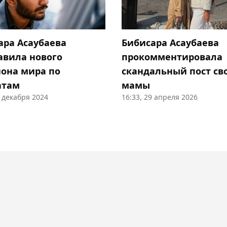
ара Асаубаева
Бибисара Асаубаева
авила нового
прокомментировала
она мира по
скандальный пост св
атам
мамы
2 декабря 2024
16:33, 29 апреля 2026