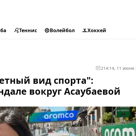
ьба
Теннис
Волейбол
Хоккей
2
14:14, 11 июня
етный вид спорта":
ндале вокруг Асаубаевой