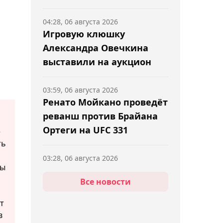
04:28, 06 августа 2026
Игровую клюшку
Александра Овечкина
выставили на аукцион
03:59, 06 августа 2026
Ренато Мойкано проведёт
реванш против Брайана
Ортеги на UFC 331
е
ть
03:28, 06 августа 2026
ды
Александр Зверев
Все новости
сенсационно уступил на
старте "Мастерса" в
т
Монреале
в