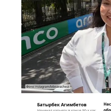
Фото: instagram/bibisarachess
Нас
Батырбек Агимбетов
обр
Начинал карьеру в конце 90-х как