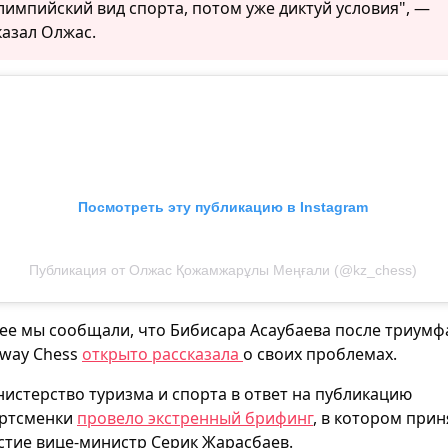
лимпийский вид спорта, потом уже диктуй условия", —
казал Олжас.
Посмотреть эту публикацию в Instagram
Публикация от Олжас Қожамжарұлы Меңғали (@kz_chess)
ее мы сообщали, что Бибисара Асаубаева после триумф
way Chess
открыто рассказала
о своих проблемах.
истерство туризма и спорта в ответ на публикацию
ртсменки
провело экстренный брифинг
, в котором прин
стие вице-министр Серик Жарасбаев.