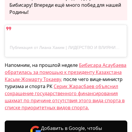
Бибисару! Впереди ещё много побед для нашей
Родины!
Публикация от Лиана Хаким | ЛИДЕРСТВО И ВЛИЯНИЕ|ВОСПИТАНИЕ ЧЕМПИОНА (@liana_hakim_)
Напомним, на прошлой неделе
Бибисара Асаубаева
обратилась за помощью к президенту Казахстана
Касым-Жомарту Токаеву,
после чего вице-министр
туризма и спорта РК
Серик Жарасбаев объяснил
сокращение государственного финансирования
шахмат по причине отсутствия этого вида спорта в
списке приоритетных видов спорта.
Добавить в Google, чтобы