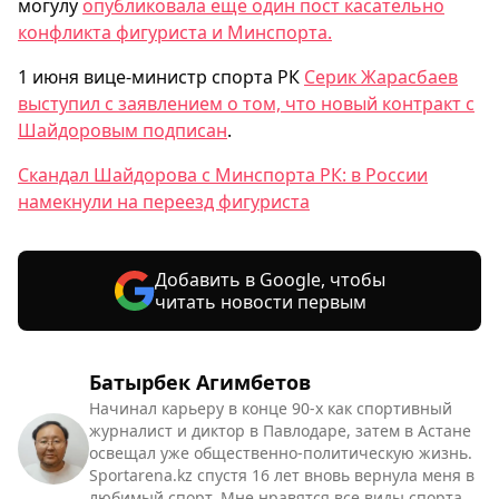
могулу
опубликовала ещё один пост касательно
конфликта фигуриста и Минспорта.
1 июня вице-министр спорта РК
Серик Жарасбаев
выступил с заявлением о том, что новый контракт с
Шайдоровым подписан
.
Скандал Шайдорова с Минспорта РК: в России
намекнули на переезд фигуриста
Добавить в Google, чтобы
читать новости первым
Батырбек Агимбетов
Начинал карьеру в конце 90-х как спортивный
журналист и диктор в Павлодаре, затем в Астане
освещал уже общественно-политическую жизнь.
Sportarena.kz спустя 16 лет вновь вернула меня в
любимый спорт. Мне нравятся все виды спорта,