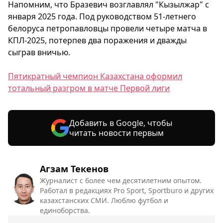
Напомним, что Бразевич возглавлял "Кызылжар" с
января 2025 года. Под руководством 51-летнего
белоруса петропавловцы провели четыре матча в
КПЛ-2025, потерпев два поражения и дважды
сыграв вничью.
Пятикратный чемпион Казахстана оформил
тотальный разгром в матче Первой лиги
Добавить в Google, чтобы
читать новости первым
Агзам Текенов
Журналист с более чем десятилетним опытом.
Работал в редакциях Pro Sport, Sportburo и других
казахстанских СМИ. Люблю футбол и
единоборства.