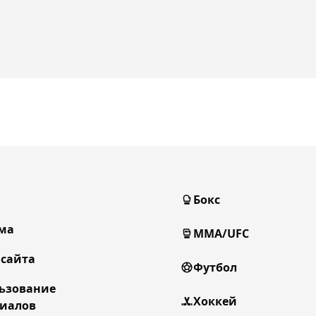
Бокс
ма
MMA/UFC
 сайта
Футбол
ьзование
Хоккей
иалов