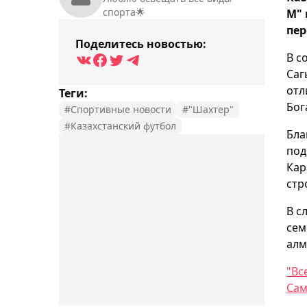
спорта🌟
М" 
пер
Поделитесь новостью:
В с
Саг
отл
Теги:
Бог
#Спортивные новости
#"Шахтер"
#Казахстанский футбол
Бла
под
Кар
стр
В с
сем
алм
"Вс
Сам