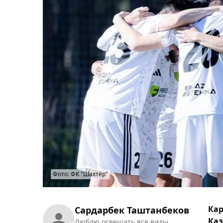
Фото: ФК "Шахтёр"
Кар
Сардарбек Таштанбеков
Каз
Люблю освещать все виды