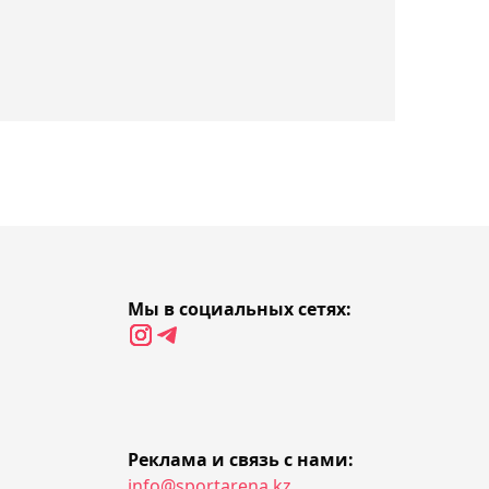
поддержку - The Times
22:27, 05 августа 2026
"Динамо" без
Зайнутдинова вырвало
победу над "Факелом" в
Кубке России
22:12, 05 августа 2026
Появился видеообзор
матча "Челси" -
Мы в социальных сетях:
"Ювентус" с участием
Дастана Сатпаева
21:44, 05 августа 2026
Соня Жиенбаева не
Реклама и связь с нами:
info@sportarena.kz
смогла выйти в