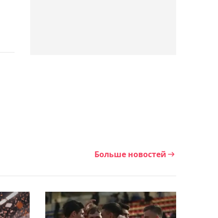
00:46, 06 августа 2026
Нуралы Алип помог
"Зениту" обыграть
"Балтику" в Кубке России
00:12, 06 августа 2026
Елена Рыбакина вышла в
третий круг турнира WTA
1000 в Торонто
00:08, 06 августа 2026
Больше новостей
"Сабах" Покатилова
проиграл датскому
"Орхусу" в квалификации
Лиги чемпионов