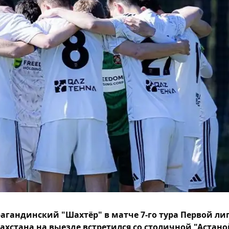
агандинский "Шахтёр" в матче 7-го тура Первой ли
ахстана на выезде встретился со столичной "Астано