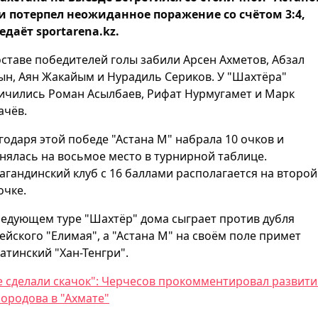
и потерпел неожиданное поражение со счётом 3:4,
едаёт sportarena.kz.
оставе победителей голы забили Арсен Ахметов, Абзал
ын, Аян Жакайым и Нурадиль Сериков. У "Шахтёра"
ичились Роман Асылбаев, Рифат Нурмугамет и Марк
ачёв.
годаря этой победе "Астана М" набрала 10 очков и
нялась на восьмое место в турнирной таблице.
агандинский клуб с 16 баллами располагается на второй
очке.
ледующем туре "Шахтёр" дома сыграет против дубля
ейского "Елимая", а "Астана М" на своём поле примет
атинский "Хан-Тенгри".
е сделали скачок": Черчесов прокомментировал развити
ородова в "Ахмате"