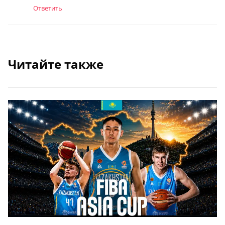
Ответить
Читайте также