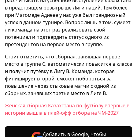
рассчитывать на успешное выступление Казахстана
в предстоящем розыгрыше Лиги наций. Тем более
при Магомеде Адиеве у нас уже был грандиозный
успех в данном турнире. Вопрос лишь в том, сумеет
ли команда на этот раз реализовать свой
потенциал и подтвердить статус одного из
претендентов на первое место в группе.
Стоит отметить, что сборная, занявшая первое
место в группе C, автоматически повысится в классе
и получит путёвку в Лигу B. Команда, которая
финиширует второй, сможет побороться за
повышение через стыковые матчи с одной из
сборных, занявших третье место в Лиге B.
Женская сборная Казахстана по футболу впервые в
истории вышла в плей-офф отбора на ЧМ-2027
Добавить в Google, чтобы