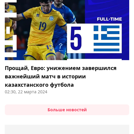
Прощай, Евро: унижением завершился
важнейший матч в истории
казахстанского футбола
02:30, 22 марта 2024
Больше новостей