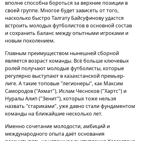
вполне способна бороться за верхние позиции в
своей группе. Многое будет зависеть от того,
насколько быстро Талгату Байсуфинову удастся
встроить молодых футболистов в основной состав
и сохранить баланс между опытными игроками и
новым поколением.
Главным преимуществом нынешней сборной
является возраст команды. Всё больше ключевых
ролей получают молодые футболисты, которые
регулярно выступают в казахстанской премьер-
лиге. А такие топовые "легионеры", как Максим
Самородов ("Ахмат"), Ислам Чесноков ("Хартс") и
Нуралы Алип ("Зенит"), которых тоже нельзя
назвать "стариками", уже давно стали фундаментом
команды на ближайшие несколько лет.
Именно сочетание молодости, амбиций и
международного опыта даёт основания