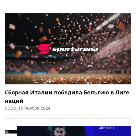
Сборная Италии победила Бельгию в Лиге
наций
03:30, 15 ноября 2024