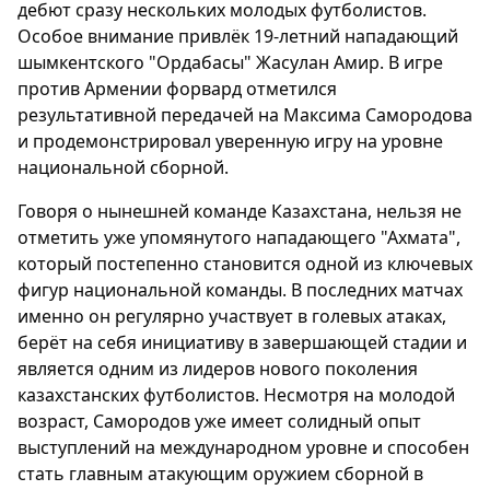
дебют сразу нескольких молодых футболистов.
Особое внимание привлёк 19-летний нападающий
шымкентского "Ордабасы" Жасулан Амир. В игре
против Армении форвард отметился
результативной передачей на Максима Самородова
и продемонстрировал уверенную игру на уровне
национальной сборной.
Говоря о нынешней команде Казахстана, нельзя не
отметить уже упомянутого нападающего "Ахмата",
который постепенно становится одной из ключевых
фигур национальной команды. В последних матчах
именно он регулярно участвует в голевых атаках,
берёт на себя инициативу в завершающей стадии и
является одним из лидеров нового поколения
казахстанских футболистов. Несмотря на молодой
возраст, Самородов уже имеет солидный опыт
выступлений на международном уровне и способен
стать главным атакующим оружием сборной в