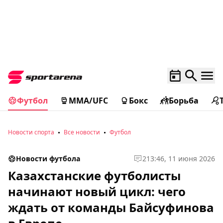
Футбол
MMA/UFC
Бокс
Борьба
Новости спорта
Все новости
Футбол
Новости футбола
2
13:46, 11 июня 2026
Казахстанские футболисты
начинают новый цикл: чего
ждать от команды Байсуфинова