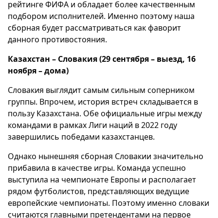
рейтинге ФИФА и обладает более качественным
подбором исполнителей. Именно поэтому наша
сборная будет рассматриваться как фаворит
данного противостояния.
Казахстан – Словакия (29 сентября – выезд, 16
ноября – дома)
Словакия выглядит самым сильным соперником
группы. Впрочем, история встреч складывается в
пользу Казахстана. Обе официальные игры между
командами в рамках Лиги наций в 2022 году
завершились победами казахстанцев.
Однако нынешняя сборная Словакии значительно
прибавила в качестве игры. Команда успешно
выступила на чемпионате Европы и располагает
рядом футболистов, представляющих ведущие
европейские чемпионаты. Поэтому именно словаки
считаются главными претендентами на первое