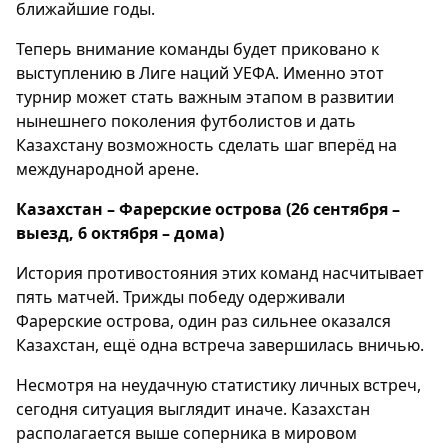
ближайшие годы.
Теперь внимание команды будет приковано к
выступлению в Лиге наций УЕФА. Именно этот
турнир может стать важным этапом в развитии
нынешнего поколения футболистов и дать
Казахстану возможность сделать шаг вперёд на
международной арене.
Казахстан – Фарерские острова (26 сентября –
выезд, 6 октября – дома)
История противостояния этих команд насчитывает
пять матчей. Трижды победу одерживали
Фарерские острова, один раз сильнее оказался
Казахстан, ещё одна встреча завершилась вничью.
Несмотря на неудачную статистику личных встреч,
сегодня ситуация выглядит иначе. Казахстан
располагается выше соперника в мировом