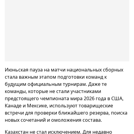
Июньская пауза на матчи национальных сборных
стала важным этапом подготовки команд к
будущим официальным турнирам. Даже те
команды, которые не стали участниками
предстоящего чемпионата мира 2026 года в США,
Канаде и Мексике, используют товарищеские
встречи для проверки ближайшего резерва, поиска
новых сочетаний и омоложения состава.
Казахстан не стал исключением. Для недавно