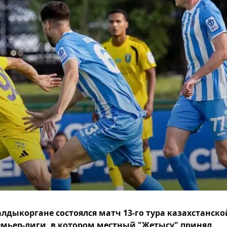
алдыкоргане состоялся матч 13-го тура казахстанско
мьер-лиги, в котором местный "Жетысу" принял