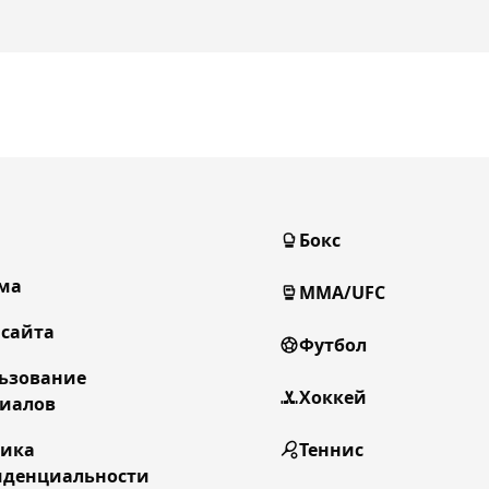
Бокс
ма
MMA/UFC
 сайта
Футбол
ьзование
Хоккей
иалов
тика
Теннис
денциальности