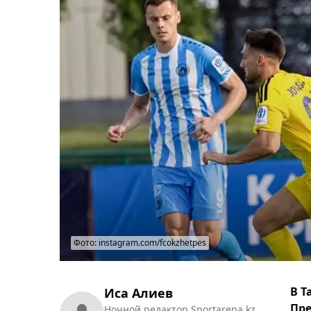
Фото: instagram.com/fcokzhetpes
В Т
Иса Алиев
Пре
Ночной редактор Sportarena.kz.