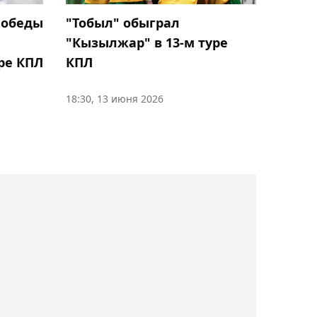
поражения в матче с
победы
"Тобыл" обыграл
"Алтаем" на 93-й минуте
"Кызылжар" в 13-м туре
ре КПЛ
КПЛ
18:20, 08 августа 2026
Андрей Буяльский
18:30, 13 июня 2026
отметился
результативным пасом в
контрольном матче за
"Полонию Бытом"
17:43, 08 августа 2026
Теннисистка Соня
Жиенбаева вышла в
финал турнира ITF в
Испании
17:21, 08 августа 2026