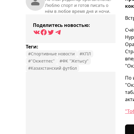
Люблю спорт и готов писать о
кок
нём в любое время дня и ночи.
Вст
Поделитесь новостью:
Счё
Нур
Ора
Теги:
Стр
#Спортивные новости
#КПЛ
впе
#"Окжетпес"
#ФК "Жетысу"
"Ок
#Казахстанский футбол
По 
"Ок
таб
акт
"То