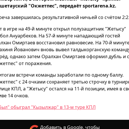
шетауский "Окжетпес", передаёт sportarena.kz.
реча завершилась результативной ничьей со счётом 2:2
т в игре на 49-й минуте открыл полузащитник "Жетысу"
бол Ануарбеков. На 57-й минуте нападающий гостей
лхан Омиртаев восстановил равновесие. На 70-й минут
ахиня Йованович вновь вывел талдыкорганскую команд
рёд, однако затем Оралхан Омиртаев оформил дубль и 
жетпес" от поражения.
итогам встречи команды заработали по одному баллу.
жетпес" с 24 очками сохраняет третью строчку в турни
лице КПЛ, а "Жетысу" остался на 11-й позиции, имея в с
иве 14 очков.
был" обыграл "Кызылжар" в 13-м туре КПЛ
Добавить в Google, чтобы