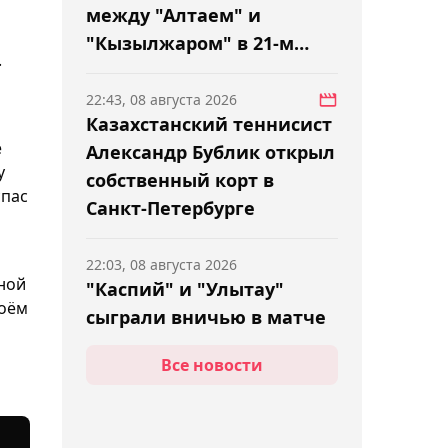
между "Алтаем" и
"Кызылжаром" в 21-м
.
туре КПЛ
22:43, 08 августа 2026
Казахстанский теннисист
е
Александр Бублик открыл
у
собственный корт в
спас
Санкт-Петербурге
22:03, 08 августа 2026
рной
"Каспий" и "Улытау"
воём
сыграли вничью в матче
21-го тура КПЛ
Все новости
21:41, 08 августа 2026
Арыстанбекова обыграла