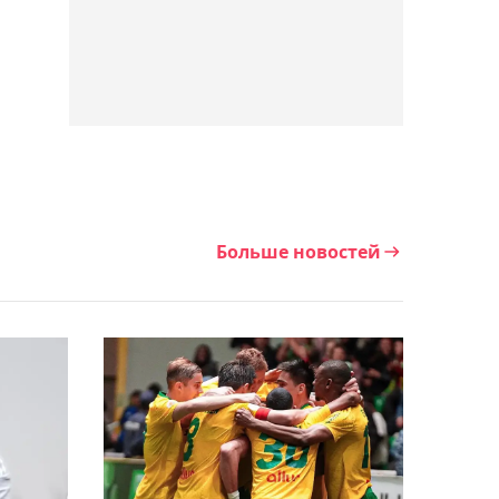
укрепил лидерство в КПЛ
19:42, 08 августа 2026
Теннисист Дамир
Жалгасбай пробился в
два финала на домашнем
турнире ITF
Больше новостей
19:10, 08 августа 2026
"Челси" разгромил
"Милан" в Джакарте:
Дастан Сатпаев остался в
запасе
18:56, 08 августа 2026
"Кызылжар" спасся от