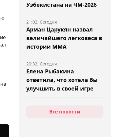
Узбекистана на ЧМ-2026
ую
21:02, Сегодня
Арман Царукян назвал
кие
величайшего легковеса в
пал
истории ММА
20:32, Сегодня
Елена Рыбакина
ответила, что хотела бы
 на
улучшить в своей игре
20:02, Сегодня
Все новости
"Шахтёр" обыграл
"Каспий М" в матче
Первой лиги