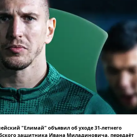
ейский "Елимай" объявил об уходе 31-летнего
бского защитника Ивана Миладиновича, передаёт