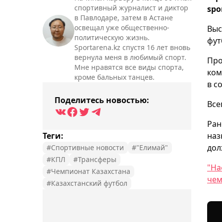
спортивный журналист и диктор
spo
в Павлодаре, затем в Астане
освещал уже общественно-
Выс
политическую жизнь.
фут
Sportarena.kz спустя 16 лет вновь
вернула меня в любимый спорт.
Про
Мне нравятся все виды спорта,
ком
кроме бальных танцев.
в с
Поделитесь новостью:
Все
Ран
Теги:
наз
дол
#Спортивные новости
#"Елимай"
#КПЛ
#Трансферы
"На
#Чемпионат Казахстана
чем
#Казахстанский футбол