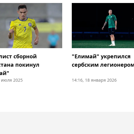
лист сборной
"Елимай" укрепился
стана покинул
сербским легионеро
ай"
6 июля 2025
14:16, 18 января 2026