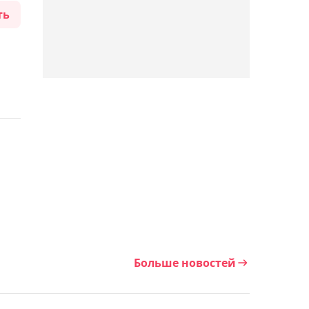
ть
тестов у теннисисток
18:29, Сегодня
Денис Евсеев не смог
выйти в полуфинал
турнира в Турции
18:11, Сегодня
Казахстанские гребцы
завоевали два "золота"
на старте чемпионата
Азии в Японии
Больше новостей
17:55, Сегодня
Тренер Ислама считает,
что Махачев может стать