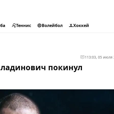
ьба
Теннис
Волейбол
Хоккей
1
13:03, 05 июля
иладинович покинул