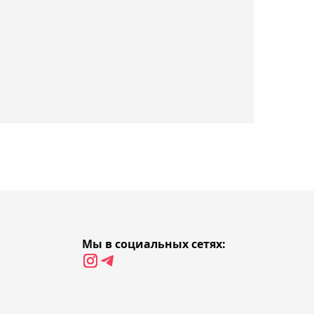
Владимир Чебурин
покинет "Атырау" - его
место займёт Самат
Смаков
17:11, Сегодня
Баскетбольный клуб
"Астана" не вернётся в
Единую лигу ВТБ
16:56, Сегодня
Александр Бублик назвал
микст с Винус Уильямс на
Мы в социальных сетях:
US Open главным
событием года