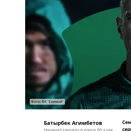
Фото: ФК "Елимай"
Сем
Батырбек Агимбетов
сер
Начинал карьеру в конце 90-х как