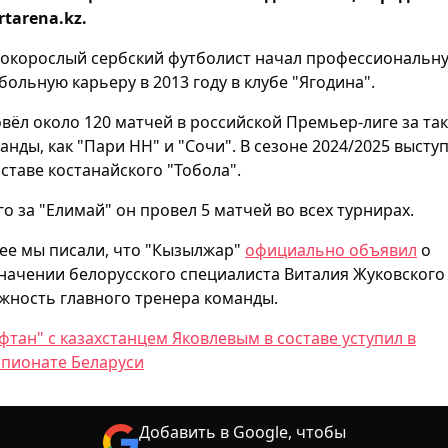
rtarena.kz.
окорослый сербский футболист начал профессиональн
больную карьеру в 2013 году в клубе "Ягодина".
вёл около 120 матчей в российской Премьер-лиге за та
анды, как "Пари НН" и "Сочи". В сезоне 2024/2025 высту
оставе костанайского "Тобола".
го за "Елимай" он провел 5 матчей во всех турнирах.
ее мы писали, что "Кызылжар"
официально объявил
о
начении белорусского специалиста Виталия Жуковского
жность главного тренера команды.
фтан" с казахстанцем Яковлевым в составе уступил в
пионате Беларуси
Добавить в Google, чтобы