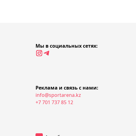
Мейирима": менеджер
Алимханулы Климас о
титульном бое
Нурсултанова
12:23, Сегодня
Мы в социальных сетях:
Волкановски может
провести титульный бой
с Евлоевым на UFC 333 в
Абу-Даби
Реклама и связь с нами:
11:43, Сегодня
info@sportarena.kz
Стал известен состав
+7 701 737 85 12
лучников из Казахстана
на Азиатские игры-2026