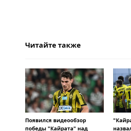
Читайте также
Появился видеообзор
"Кайра
победы "Кайрата" над
назва