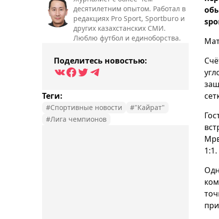
десятилетним опытом. Работал в
обы
редакциях Pro Sport, Sportburo и
spo
других казахстанских СМИ.
Люблю футбол и единоборства.
Мат
Поделитесь новостью:
Счё
угл
защ
Теги:
сет
#Спортивные новости
#"Кайрат"
Гос
#Лига чемпионов
вст
Мрв
1:1.
Одн
ком
точ
при