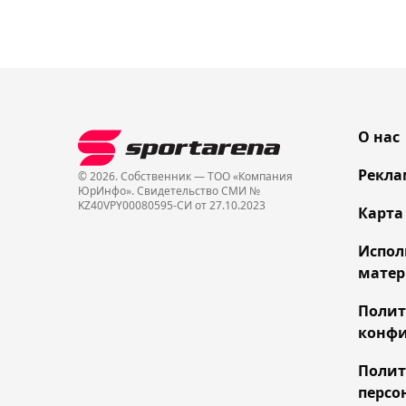
О нас
Рекла
© 2026. Собственник — ТОО «Компания
ЮрИнфо». Cвидетельство СМИ №
KZ40VPY00080595-СИ от 27.10.2023
Карта
Испол
матер
Поли
конфи
Полит
персо