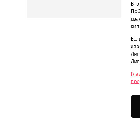
Вто
Поб
ква
кип
Есл
евр
Лиг
Лиг
Гла
пре