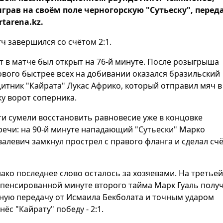
грав на своём поле черногорскую "Сутьеску", перед
rtarena.kz.
ч завершился со счётом 2:1.
т в матче был открыт на 76-й минуте. После розыгрыша
ового быстрее всех на добивании оказался бразильский
итник "Кайрата" Лукас Африко, который отправил мяч в
ку ворот соперника.
ти сумели восстановить равновесие уже в концовке
речи: на 90-й минуте нападающий "Сутьески" Марко
алевич замкнул прострел с правого фланга и сделал сч
ако последнее слово осталось за хозяевами. На третьей
пенсированной минуте второго тайма Марк Гуаль полу
ную передачу от Исмаила Бекболата и точным ударом
нёс "Кайрату" победу - 2:1.