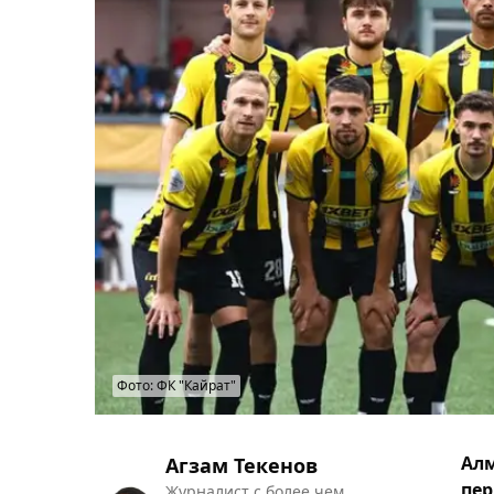
Фото: ФК "Кайрат"
Алм
Агзам Текенов
пе
Журналист с более чем