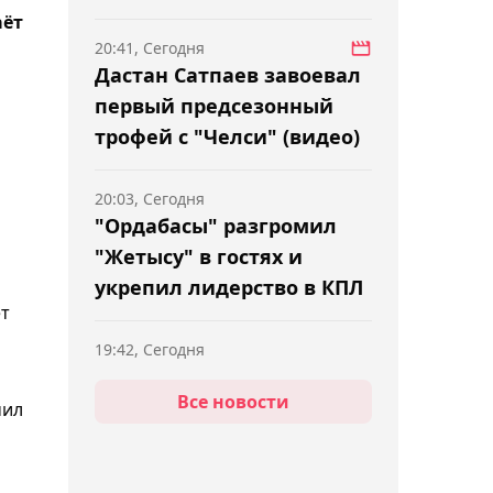
аёт
20:41, Сегодня
Дастан Сатпаев завоевал
первый предсезонный
трофей с "Челси" (видео)
20:03, Сегодня
"Ордабасы" разгромил
"Жетысу" в гостях и
укрепил лидерство в КПЛ
ёт
19:42, Сегодня
Теннисист Дамир
Все новости
Жалгасбай пробился в
чил
два финала на домашнем
турнире ITF