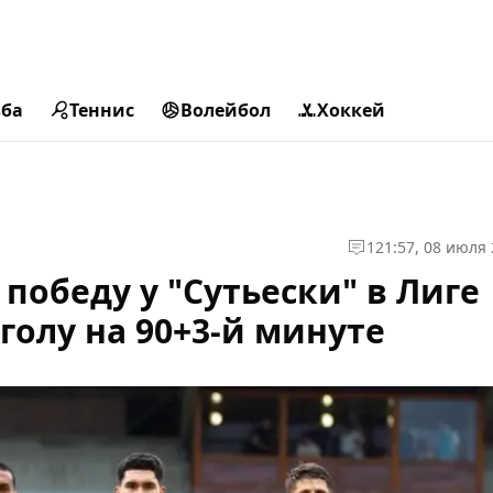
ьба
Теннис
Волейбол
Хоккей
1
21:57, 08 июля
победу у "Сутьески" в Лиге
голу на 90+3-й минуте