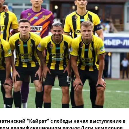
атинский "Кайрат" с победы начал выступление в
рвом квалификационном раунде Лиги чемпионов,