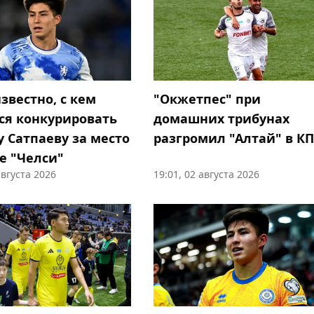
звестно, с кем
"Окжетпес" при
ся конкурировать
домашних трибунах
у Сатпаеву за место
разгромил "Алтай" в К
е "Челси"
августа 2026
19:01, 02 августа 2026