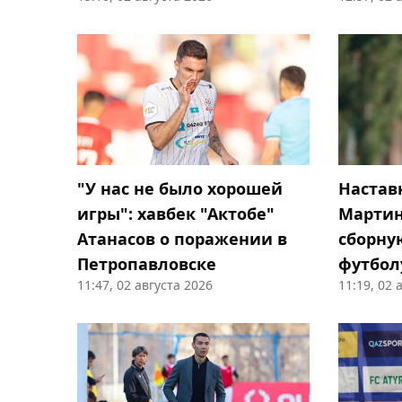
"У нас не было хорошей
Настав
игры": хавбек "Актобе"
Мартин
Атанасов о поражении в
сборну
Петропавловске
футбол
11:47, 02 августа 2026
11:19, 02 