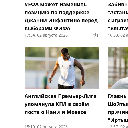
УЕФА может изменить
Забивн
позицию по поддержке
"Астан
Джанни Инфантино перед
сыграе
выборами ФИФА
"Улыта
17:34, 02 августа 2026
1
16:33, 02 
Английская Премьер-Лига
Главны
упомянула КПЛ в своём
Шойтым
посте о Нани и Мозесе
причин
"Иртыш
15:10, 02 августа 2026
12:57, 02 