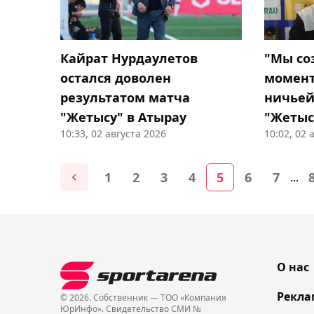
Кайрат Нурдаулетов
"Мы со
остался доволен
момент
результатом матча
ничьей
"Жетысу" в Атырау
"Жетыс
10:33, 02 августа 2026
10:02, 02 
1
2
3
4
5
6
7
...
О нас
Рекла
© 2026. Собственник — ТОО «Компания
ЮрИнфо». Cвидетельство СМИ №