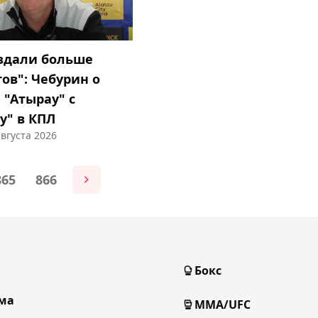
здали больше
ов": Чебурин о
 "Атырау" с
у" в КПЛ
августа 2026
865
866
Бокс
ма
MMA/UFC