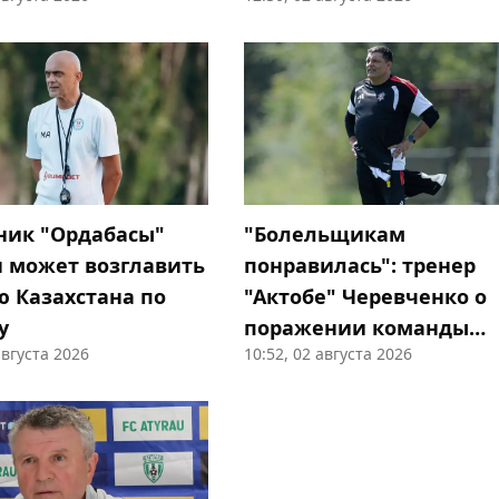
ник "Ордабасы"
"Болельщикам
 может возглавить
понравилась": тренер
ю Казахстана по
"Актобе" Черевченко о
у
поражении команды
августа 2026
10:52, 02 августа 2026
"Кызылжару"