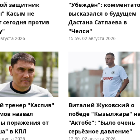
ой защитник
"Убеждён": комментат
ы" Касым не
высказался о будущем
т сегодня против
Дастана Сатпаева в
у"
"Челси"
августа 2026
15:59, 02 августа 2026
й тренер "Каспия"
Виталий Жуковский о
ов назвал
победе "Кызылжара" н
ы поражения от
"Актобе": "Было очень
а" в КПЛ
серьёзное давление"
августа 2026
12:30, 02 августа 2026