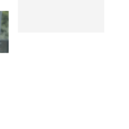
"Мастерса" в Монреале:
Требуется время на
адаптацию
07:23, Сегодня
Официально объявлен
бой Мейирима
Нурсултанова против
Хесуса Рамоса-младшего
06:45, Сегодня
Даниил Медведев
потерпел поражение в
стартовом матче в
Монреале