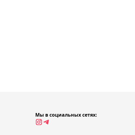
06:21, Сегодня
Махачеву предложили
начать карьеру в боксе
05:41, Сегодня
Чемпион Almaty Open
2024 Хачанов вылетел с
"Мастерса" в Монреале
05:22, Сегодня
Арман Царукян
официально узнал своего
следующего соперника в
UFC
Мы в социальных сетях:
04:59, 06 августа 2026