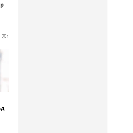
квалификационном к
ор
Олимпиаде ЧМ в
Германии
09:11, Сегодня
"Лена сама не своя": 58
1
невынужденных ошибок
и 16 двойных Рыбакиной
на старте "тысячника"
08:18, Сегодня
Определились дата и
точное время матча
Рыбакиной в 1/16 финала
турнира в Торонто
ад
07:45, Сегодня
Зверев – о вылете с