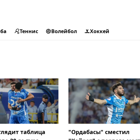
ьба
Теннис
Волейбол
Хоккей
глядит таблица
"Ордабасы" сместил