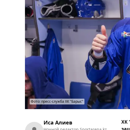
Фото: пресс-служба ХК "Барыс"
ХК 
Иса Алиев
защ
Ночной редактор Sportarena.kz.