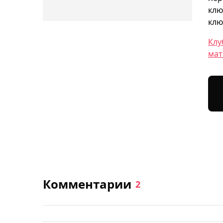
клю
клю
Клу
мат
Комментарии
2