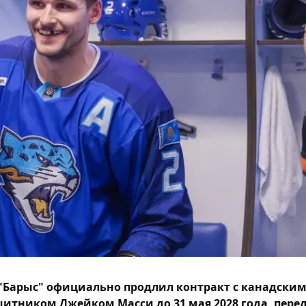
"Барыс" официально продлил контракт с канадски
итником Джейком Масси до 31 мая 2028 года, пере