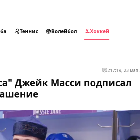
ьба
Теннис
Волейбол
Хоккей
2
17:19, 23 мая
са" Джейк Масси подписал
лашение