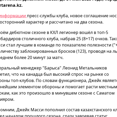
rtarena.kz.
информации
пресс-службы клуба, новое соглашение нос
осторонний характер и рассчитано на два сезона.
воём дебютном сезоне в КХЛ легионер вошёл в топ-5
бардиров столичного клуба, набрав 25 (8+17) очков. Та
си стал лучшим в команде по показателю полезности ("+
оличеству заблокированных бросков (123), проводя на л
реднем более 20 минут за матч.
еральный менеджер "Барыса" Леонид Метальников
етил, что на канадца был высокий спрос на рынке со
роны топ-клубов. По словам функционера, Джейк являет
нейшим элементом обороны и помогает расти местны
окам, как это произошло в минувшем сезоне с Саматом
ияром.
омним, Джейк Масси пополнил состав казахстанского к
ед началом прошлого сезона, сразу завоевав статус