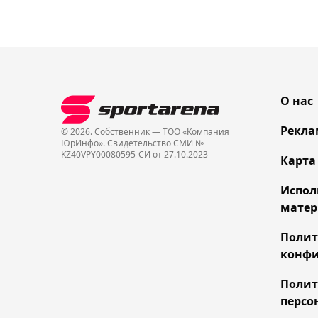
О нас
Рекла
© 2026. Собственник — ТОО «Компания
ЮрИнфо». Cвидетельство СМИ №
KZ40VPY00080595-СИ от 27.10.2023
Карта
Испол
матер
Поли
конфи
Полит
персо