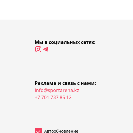
15:47, Сегодня
Чемпион UFC Ван выйдет
фаворитом против
Пантожи
15:28, Сегодня
Мы в социальных сетях:
Стал известен состав
"Иртыша" на Кубок
Казахстана 2026 по
хоккею
Реклама и связь с нами:
info@sportarena.kz
15:09, Сегодня
"Вместо смертной казни
+7 701 737 85 12
заставьте преступников
слушать Иэна до конца
дней": Тилл о Гэрри
Автообновление