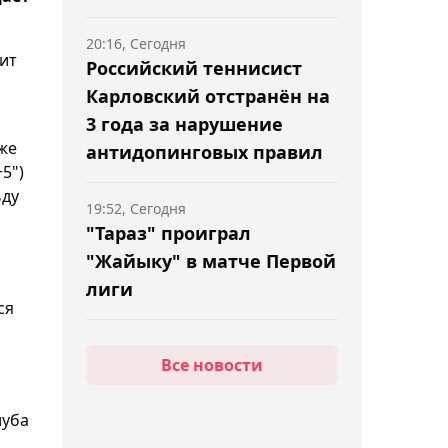
20:16, Сегодня
ит
Российский теннисист
Карловский отстранён на
3 года за нарушение
кже
антидопинговых правил
5")
ьду
19:52, Сегодня
"Тараз" проиграл
"Жайыку" в матче Первой
лиги
ся
м
19:28, Сегодня
Все новости
Владимир Слишкович
официально возглавил
луба
столичный "Женис"