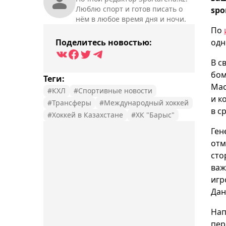
Люблю спорт и готов писать о
spo
нём в любое время дня и ночи.
По
Поделитесь новостью:
одн
В с
бом
Теги:
Мас
#КХЛ
#Спортивные новости
и к
#Трансферы
#Международный хоккей
в с
#Хоккей в Казахстане
#ХК "Барыс"
Ген
отм
сто
важ
игр
Дан
Нап
пер