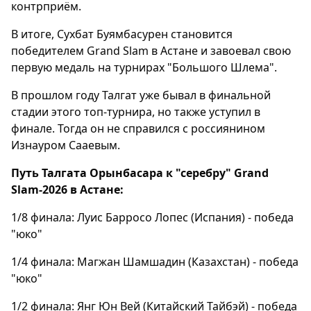
контрприём.
В итоге, Сухбат Буямбасурен становится
победителем Grand Slam в Астане и завоевал свою
первую медаль на турнирах "Большого Шлема".
В прошлом году Талгат уже бывал в финальной
стадии этого топ-турнира, но также уступил в
финале. Тогда он не справился с россиянином
Изнауром Сааевым.
Путь Талгата Орынбасара к "серебру" Grand
Slam-2026 в Астане:
1/8 финала: Луис Барросо Лопес (Испания) - победа
"юко"
1/4 финала: Магжан Шамшадин (Казахстан) - победа
"юко"
1/2 финала: Янг Юн Вей (Китайский Тайбэй) - победа