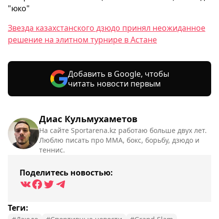
"юко"
Звезда казахстанского дзюдо принял неожиданное
решение на элитном турнире в Астане
Добавить в Google, чтобы
читать новости первым
Диас Кульмухаметов
На сайте Sportarena.kz работаю больше двух лет.
Люблю писать про ММА, бокс, борьбу, дзюдо и
теннис.
Поделитесь новостью:
Теги: