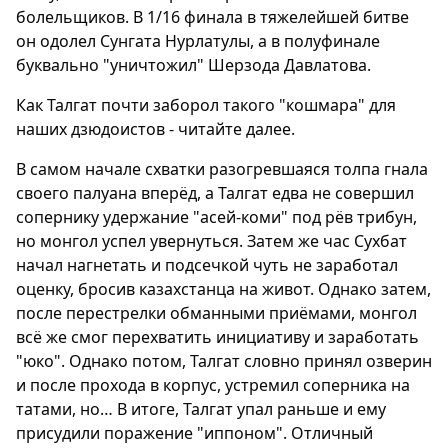
болельщиков. В 1/16 финала в тяжелейшей битве
он одолел Сунгата Нурлатулы, а в полуфинале
буквально "уничтожил" Шерзода Давлатова.
Как Талгат почти заборол такого "кошмара" для
наших дзюдоистов - читайте далее.
В самом начале схватки разогревшаяся толпа гнала
своего палуана вперёд, а Талгат едва не совершил
сопернику удержание "асей-коми" под рёв трибун,
но монгол успел увернуться. Затем же час Сухбат
начал нагнетать и подсечкой чуть не заработал
оценку, бросив казахстанца на живот. Однако затем,
после перестрелки обманными приёмами, монгол
всё же смог перехватить инициативу и заработать
"юко". Однако потом, Талгат словно принял озверин
и после прохода в корпус, устремил соперника на
татами, но… В итоге, Талгат упал раньше и ему
присудили поражение "иппоном". Отличный