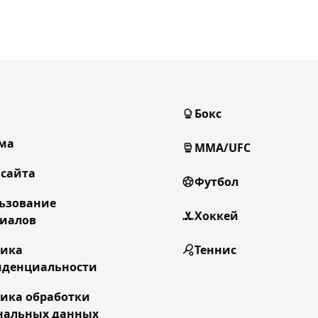
Бокс
ма
MMA/UFC
 сайта
Футбол
ьзование
Хоккей
иалов
тика
Теннис
денциальности
ика обработки
нальных данных