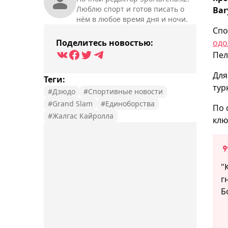
Люблю спорт и готов писать о
Bar
нём в любое время дня и ночи.
Спо
Поделитесь новостью:
одо
Пел
Для
Теги:
тур
#Дзюдо
#Спортивные новости
#Grand Slam
#Единоборства
По 
#Жалгас Кайролла
клю
"
г
Б