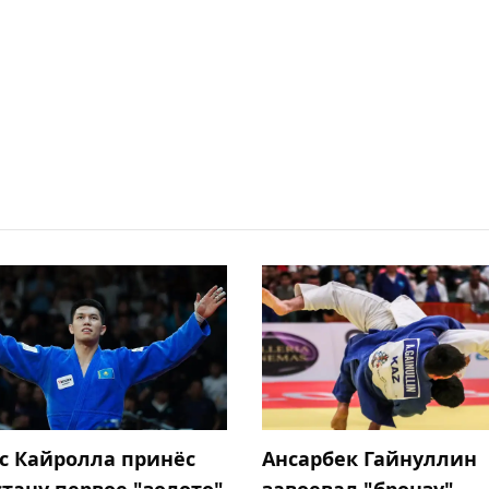
с Кайролла принёс
Ансарбек Гайнуллин
стану первое "золото"
завоевал "бронзу"