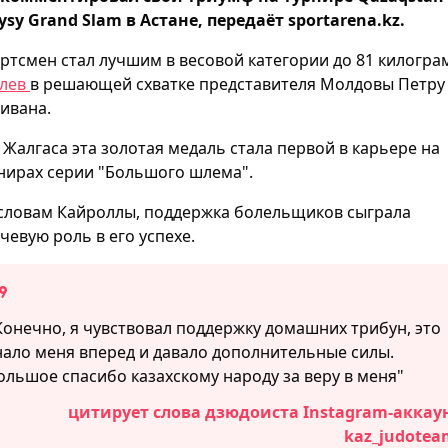
ysy Grand Slam в Астане, передаёт sportarena.kz.
ртсмен стал лучшим в весовой категории до 81 килогра
лев
в решающей схватке представителя Молдовы Петру
ивана.
 Жалгаса эта золотая медаль стала первой в карьере на
нирах серии "Большого шлема".
словам Кайроллы, поддержка болельщиков сыграла
чевую роль в его успехе.
Конечно, я чувствовал поддержку домашних трибун, это
нало меня вперед и давало дополнительные силы.
ольшое спасибо казахскому народу за веру в меня"
цитирует слова дзюдоиста Instagram-аккау
kaz_judotea