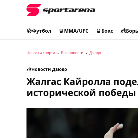
Футбол
MMA/UFC
Бокс
Бор
Новости спорта
Все новости
Дзюдо
Новости Дзюдо
Жалгас Кайролла под
исторической победы 