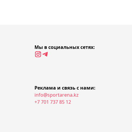
вратарём "Тобыла"
Устименко
21:54, 07 августа 2026
"Туран" разгромил
Мы в социальных сетях:
"Астану М" в матче
Первой лиги
21:16, 07 августа 2026
В Минспорта раскрыли
Реклама и связь с нами:
причины возможного
info@sportarena.kz
закрытия БК "Астана"
+7 701 737 85 12