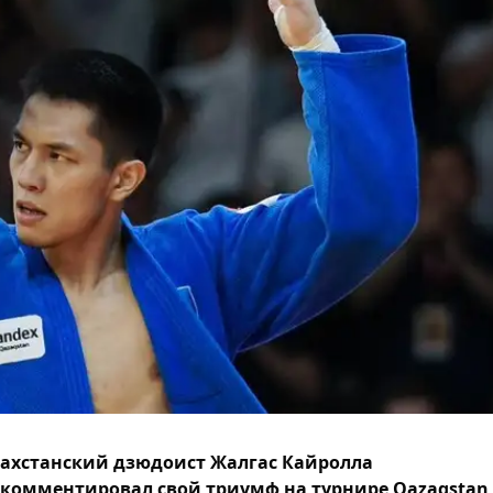
ахстанский дзюдоист Жалгас Кайролла
комментировал свой триумф на турнире Qazaqstan