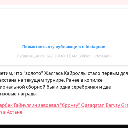
Посмотреть эту публикацию в Instagram
Публикация от KAZ JUDO TEAM (@kaz_judoteam)
етим, что "золото" Жалгаса Кайроллы стало первым для
ахстана на текущем турнире. Ранее в копилке
иональной сборной были одна серебряная и две
нзовые награды.
арбек Гайнуллин завоевал "бронзу" Qazaqstan Barysy Gr
m в Астане