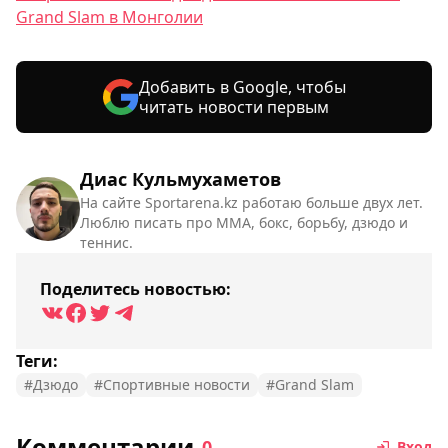
Grand Slam в Монголии
Добавить в Google, чтобы
читать новости первым
Диас Кульмухаметов
На сайте Sportarena.kz работаю больше двух лет.
Люблю писать про ММА, бокс, борьбу, дзюдо и
теннис.
Поделитесь новостью:
Теги:
#Дзюдо
#Спортивные новости
#Grand Slam
Комментарии
0
Вход