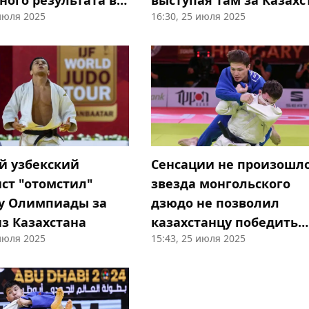
ного результата в
выступая там за Казахс
 июля 2025
16:30, 25 июля 2025
ловке"
Сенсации не произошло
й узбекский
звезда монгольского
ст "отомстил"
дзюдо не позволил
у Олимпиады за
казахстанцу победить
из Казахстана
 июля 2025
15:43, 25 июля 2025
себя дома