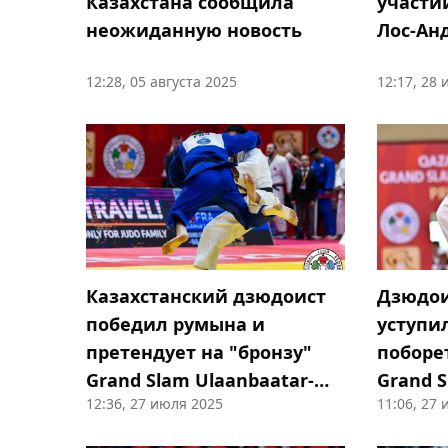
Казахстана сообщила
участи
неожиданную новость
Лос-Анд
12:28, 05 августа 2025
12:17, 28
Казахстанский дзюдоист
Дзюдои
победил румына и
уступил
претендует на "бронзу"
поборе
Grand Slam Ulaanbaatar-
Grand S
12:36, 27 июля 2025
11:06, 27
2025
2025