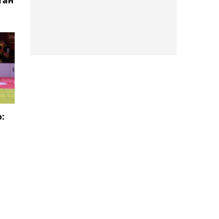
тан
19:51, 06 августа 2026
"Условия не выполнены":
в УЕФА заявили, что
бойкот соревнований
ФИФА остаётся в силе
19:20, 06 августа 2026
:
Кайл Снайдер и Ахмед
Тажудинов проведут
реванш на турнире RAF в
Москве
18:49, 06 августа 2026
Елена Рыбакина
ответила, как относится к