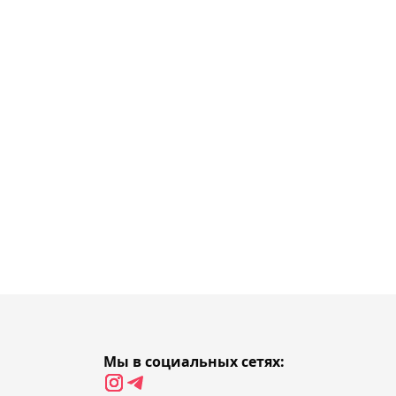
идее введения гендерных
тестов у теннисисток
18:29, 06 августа 2026
Денис Евсеев не смог
выйти в полуфинал
турнира в Турции
18:11, 06 августа 2026
Казахстанские гребцы
завоевали два "золота"
на старте чемпионата
Азии в Японии
17:55, 06 августа 2026
Мы в социальных сетях:
Тренер Ислама считает,