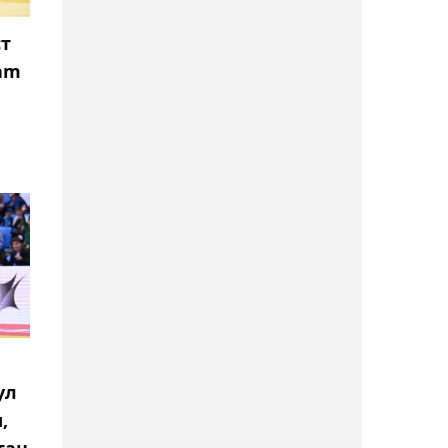
проблемах сборной
Узбекистана на ЧМ-2026
ст
lam
21:02, 06 августа 2026
Арман Царукян назвал
величайшего легковеса в
истории ММА
20:32, 06 августа 2026
Елена Рыбакина
ответила, что хотела бы
улучшить в своей игре
20:02, 06 августа 2026
"Шахтёр" обыграл
ул
"Каспий М" в матче
,
Первой лиги