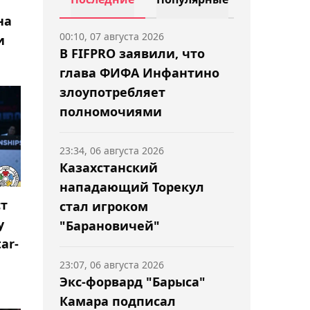
на
00:10, 07 августа 2026
и
В FIFPRO заявили, что
глава ФИФА Инфантино
злоупотребляет
полномочиями
23:34, 06 августа 2026
Казахстанский
нападающий Торекул
ст
стал игроком
у
"Барановичей"
ar-
23:07, 06 августа 2026
Экс-форвард "Барыса"
Камара подписал