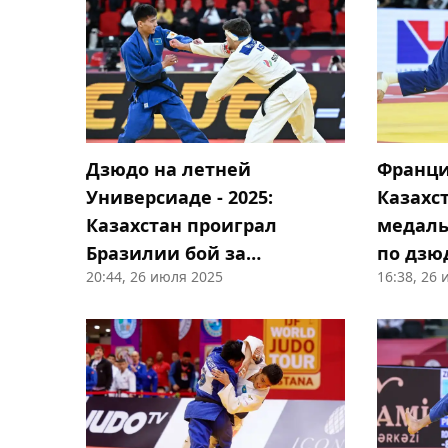
Дзюдо на летней
Франци
Универсиаде - 2025:
Казахс
Казахстан проиграл
медаль
Бразилии бой за
по дзю
20:44, 26 июля 2025
16:38, 26
попадание в тройку
сильнейших