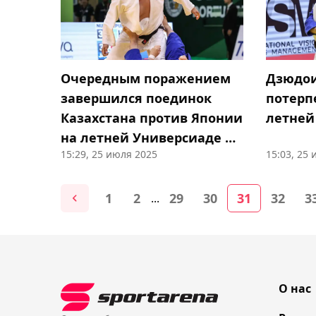
Очередным поражением
Дзюдои
завершился поединок
потерп
Казахстана против Японии
летней
на летней Универсиаде в
15:29, 25 июля 2025
15:03, 25
Германии
1
2
29
30
31
32
3
...
О нас