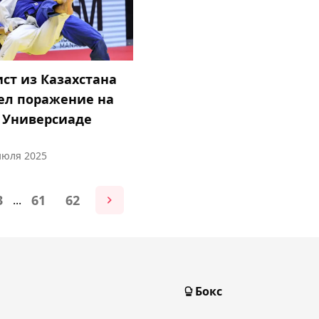
ст из Казахстана
ел поражение на
 Универсиаде
 июля 2025
3
61
62
...
Бокс