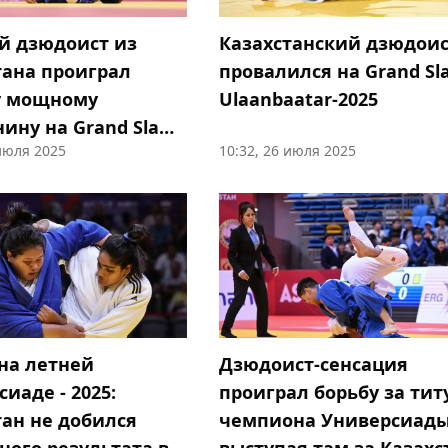
й дзюдоист из
Казахстанский дзюдои
тана проиграл
провалился на Grand S
у мощному
Ulaanbaatar-2025
нину на Grand Slam
 июля 2025
10:32, 26 июля 2025
atar-2025
на летней
Дзюдоист-сенсация
иаде - 2025:
проиграл борьбу за тит
тан не добился
чемпиона Универсиады