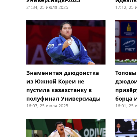
Универсиады-2025
идеаль
21:34, 25 июля 2025
17:12, 25
"утеши
Знаменитая дзюдоистка
Топовы
из Южной Кореи не
дзюдои
пустила казахстанку в
призёр
полуфинал Универсиады
борца 
16:07, 25 июля 2025
16:01, 25