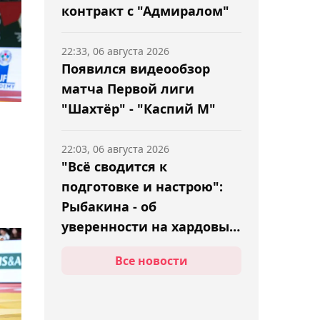
контракт с "Адмиралом"
22:33, 06 августа 2026
Появился видеообзор
матча Первой лиги
"Шахтёр" - "Каспий М"
22:03, 06 августа 2026
"Всё сводится к
подготовке и настрою":
Рыбакина - об
уверенности на хардовых
турнирах
Все новости
21:34, 06 августа 2026
"Я предупреждал
заранее". Каннаваро - о