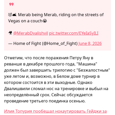
🤣🛋️ Merab being Merab, riding on the streets of
Vegas on a couch😭
🎥
@MerabDvalishvil
pic.twitter.com/EYeIaSyILI
— Home of Fight (@Home_of_Fight)
June 8, 2026
Отметим, что после поражения Петру Яну в
реванше в декабре прошлого года, "Машина"
должен был завершить трилогию с "Безжалостным"
уже летом и, возможно, в Белом доме турнир в
котором состоится в эти выходные. Однако
Двалишвили сломал нос на тренировке и выбыл на
неопределённый срок. Сейчас обсуждается
проведение третьего поединка осенью.
Илия Топурия пообещал нокаутировать Гейджи за