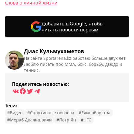
слова о личной жизни
Добавить в Google, чтобы
читать новости первым
Диас Кульмухаметов
На сайте Sportarena.kz работаю больше двух лет.
Люблю писать про ММА, бокс, борьбу, дзюдо и
теннис.
Поделитесь новостью:
Теги:
#Видео
#Спортивные новости
#Единоборства
#Мераб Двалишвили
#Пётр Ян
#UFC