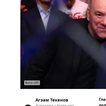
Фото: UFC
Гла
Агзам Текенов
под
Журналист с более чем