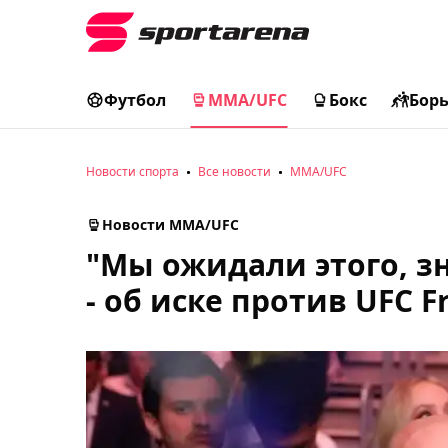
Футбол
MMA/UFC
Бокс
Бор
Новости спорта
Все новости
MMA/UFC
Новости MMA/UFC
"Мы ожидали этого, зн
- об иске против UFC F