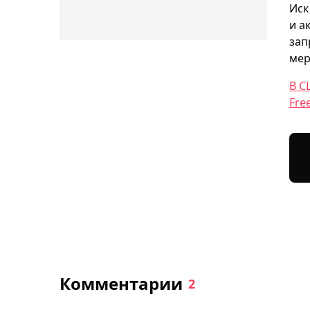
Иск
и а
зап
мер
В С
Fre
Комментарии
2