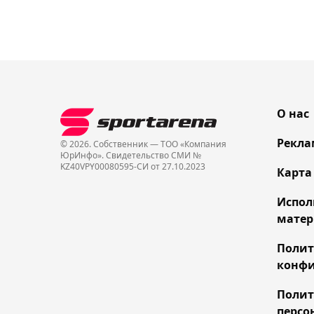
О нас
Рекла
© 2026. Собственник — ТОО «Компания
ЮрИнфо». Cвидетельство СМИ №
KZ40VPY00080595-СИ от 27.10.2023
Карта
Испол
матер
Поли
конфи
Полит
персо