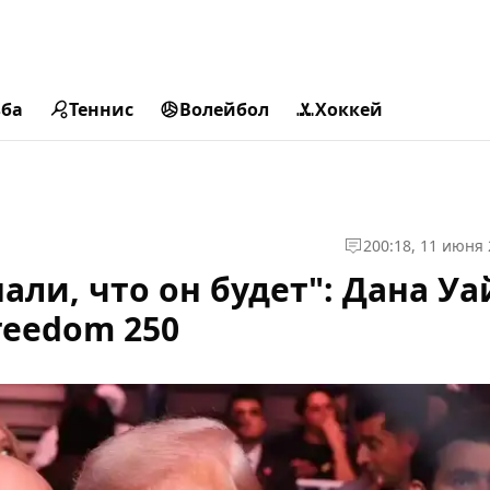
ьба
Теннис
Волейбол
Хоккей
2
00:18, 11 июня
али, что он будет": Дана Уа
reedom 250