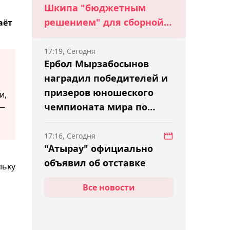
Шкипа "бюджетным
решением" для сборной
аёт
Казахстана
17:19, Сегодня
Ербол Мырзабосынов
наградил победителей и
призеров юношеского
и,
чемпионата мира по
 —
борьбе
17:16, Сегодня
"Атырау" официально
объявил об отставке
льку
главного тренера
Все новости
Владимира Чебурина
16:51, Сегодня