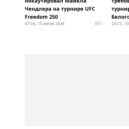
нокаутировал Майкла
требо
Чендлера на турнире UFC
турнир
Freedom 250
Белог
07:54, 15 июня 2026
1
23:21, 1