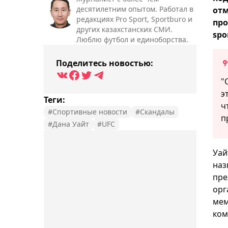
десятилетним опытом. Работал в
отм
редакциях Pro Sport, Sportburo и
про
других казахстанских СМИ.
spo
Люблю футбол и единоборства.
Поделитесь новостью:
"
э
Теги:
ч
#Спортивные новости
#Скандалы
п
#Дана Уайт
#UFC
Уай
наз
пре
орг
мем
ком