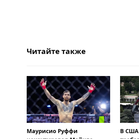
Читайте также
Маурисио Руффи
В США