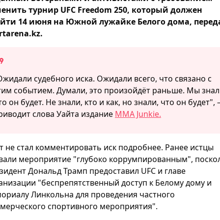
енить турнир UFC Freedom 250, который должен
йти 14 июня на Южной лужайке Белого дома, перед
rtarena.kz.
Ожидали судебного иска. Ожидали всего, что связано с
тим событием. Думали, это произойдёт раньше. Мы знал
то он будет. Не знали, кто и как, но знали, что он будет",
риводит слова Уайта издание
MMA Junkie.
т не стал комментировать иск подробнее. Ранее истцы
вали мероприятие "глубоко коррумпированным", поско
зидент Дональд Трамп предоставил UFC и главе
анизации "беспрепятственный доступ к Белому дому и
ориалу Линкольна для проведения частного
мерческого спортивного мероприятия".