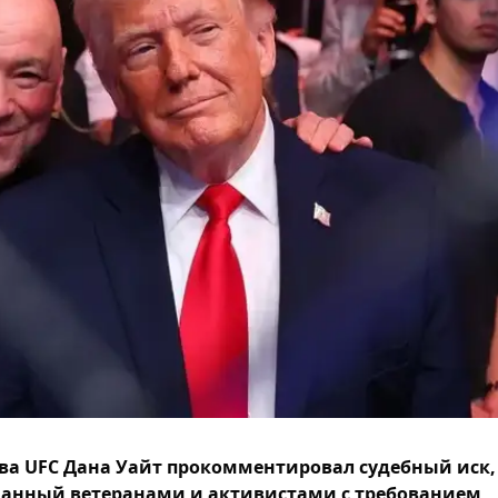
ва UFC Дана Уайт прокомментировал судебный иск,
анный ветеранами и активистами с требованием