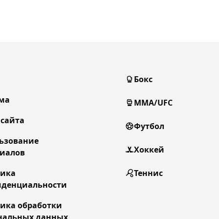
Бокс
ма
MMA/UFC
 сайта
Футбол
ьзование
Хоккей
иалов
тика
Теннис
денциальности
ика обработки
нальных данных