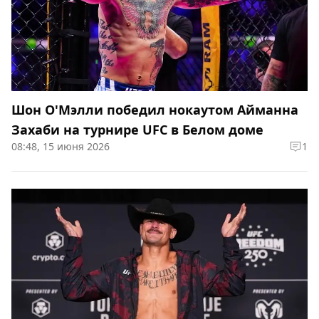
Шон О'Мэлли победил нокаутом Айманна
Захаби на турнире UFC в Белом доме
08:48, 15 июня 2026
1