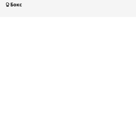
Бокс
MMA/UFC
Футбол
Хоккей
Теннис
Мы в социальных сетях:
Реклама и связь с нами:
info@sportarena.kz
+7 701 737 85 12
18+
Автообновление