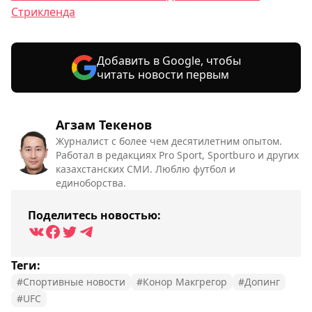
Стрикленда
Добавить в Google, чтобы
читать новости первым
Агзам Текенов
Журналист с более чем десятилетним опытом.
Работал в редакциях Pro Sport, Sportburo и других
казахстанских СМИ. Люблю футбол и
единоборства.
Поделитесь новостью:
Теги:
#Спортивные новости
#Конор Макгрегор
#Допинг
#UFC