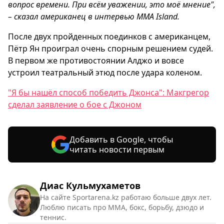
вопрос времени. При всём уважении, это моё мнение",
– сказал американец в интервью MMA Island.
После двух пройденных поединков с американцем,
Пётр Ян проиграл очень спорным решением судей.
В первом же противостоянии Алджо и вовсе
устроил театральный этюд после удара коленом.
"Я бы нашёл способ победить Джонса": Макгрегор
сделал заявление о бое с Джоном
Добавить в Google, чтобы
читать новости первым
Диас Кульмухаметов
На сайте Sportarena.kz работаю больше двух лет.
Люблю писать про ММА, бокс, борьбу, дзюдо и
теннис.