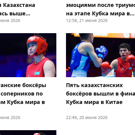
я Казахстана
эмоциями после триум
ась выше
на этапе Кубка мира в
 июня 2026
12:58, 21 июня 2026
стана
Китае
танские боксёры
Пять казахстанских
 соперников по
боксёров вышли в фин
м Кубка мира в
Кубка мира в Китае
 июня 2026
22:49, 20 июня 2026