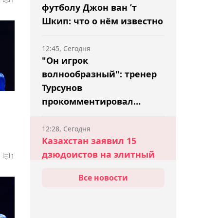
футболу Джон ван ’т
Шкип: что о нём известно
12:45, Сегодня
"Он игрок
волнообразный": тренер
Турсунов
прокомментировал
провал Медведева в
Монреале
12:28, Сегодня
Казахстан заявил 15
дзюдоистов на элитный
1
турнир в Венгрии
Все новости
12:09, Сегодня
Чемпион UFC Алекс