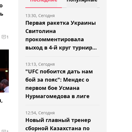
о
ть
13:30, Сегодня
Первая ракетка Украины
Свитолина
1
прокомментировала
выход в 4-й круг турнира
в Торонто
13:13, Сегодня
"UFC побоится дать нам
бой за пояс": Мендес о
первом бое Усмана
Нурмагомедова в лиге
,
12:54, Сегодня
Новый главный тренер
сборной Казахстана по
1