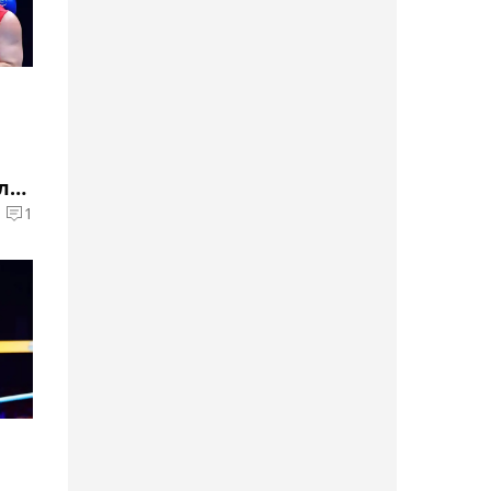
Волкановски начал
подготовку к бою против
Мовсара Евлоева
11:48, Сегодня
Определился состав
али
женской сборной
1
Казахстана по тяжёлой
атлетике на Азиаду
11:42, Сегодня
Стал известен состав
"Актобе" на Кубок
Казахстана 2026 по
хоккею