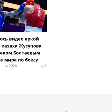
ось видео яркой
 казаха Жусупова
беком Болтаевым
е мира по боксу
 июня 2026
2