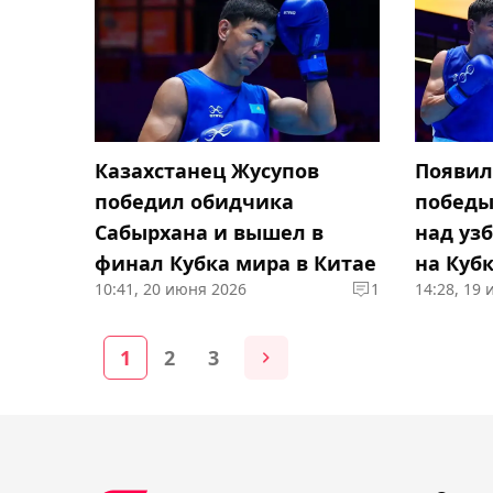
Казахстанец Жусупов
Появил
победил обидчика
победы
Сабырхана и вышел в
над уз
финал Кубка мира в Китае
на Кубк
10:41, 20 июня 2026
1
14:28, 19
1
2
3