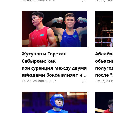
весе"
Жусупов и Торехан
Аблайх
Сабырхан: как
объясн
конкуренция между двумя
полуго
звёздами бокса влияет на
после "
14:27, 24 июня 2026
1
13:17, 24
Аблайхана
чемпио