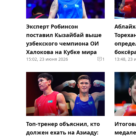
Эксперт Робинсон
Аблайх
поставил Кызайбай выше
Торехан
узбекского чемпиона ОИ
опреде
Халокова на Кубке мира
боксёр
15:02, 23 июня 2026
1
13:48, 23
весе"
Топ-тренер объяснил, кто
Итогов
должен ехать на Азиаду:
медале