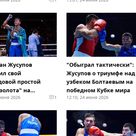
Сабурова
ан Жусупов
"Обыграл тактически":
ил свой
Жусупов о триумфе над
довой простой
узбеком Болтаевым на
золота" на
победном Кубке мира
 июня 2026
1
12:10, 24 июня 2026
нате мира-2025