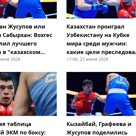
ан Жусупов или
Казахстан проиграл
 Сабырхан: Boxrec
Узбекистану на Кубке
лил лучшего
мира среди мужчин:
а в "казахском
какие цели преследов
 июня 2026
17:06, 22 июня 2026
тренеры
ая таблица
Кызайбай, Графеева и
й ЭКМ по боксу:
Жусупов поделились