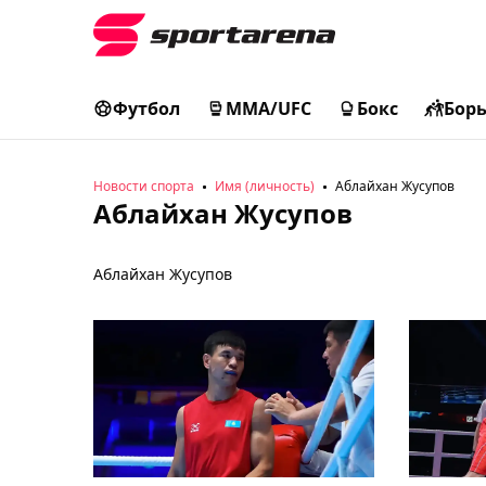
Футбол
MMA/UFC
Бокс
Бор
Новости спорта
Имя (личность)
Аблайхан Жусупов
Аблайхан Жусупов
Аблайхан Жусупов