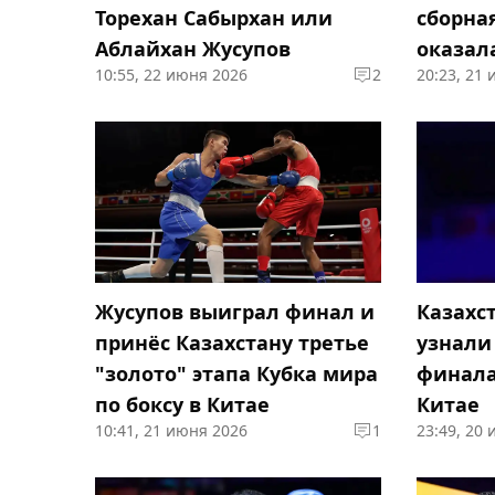
Торехан Сабырхан или
сборна
Аблайхан Жусупов
оказал
10:55, 22 июня 2026
2
20:23, 21
Узбеки
Жусупов выиграл финал и
Казахс
принёс Казахстану третье
узнали
"золото" этапа Кубка мира
финала
по боксу в Китае
Китае
10:41, 21 июня 2026
1
23:49, 20