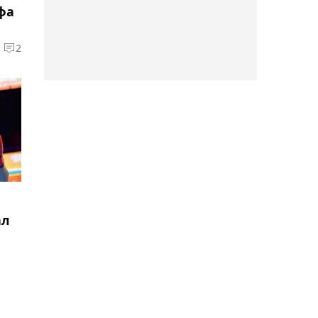
11:24, Сегодня
фа
Пять тяжелоатлетов
вошли в заявку мужской
2
сборной Казахстана на
Азиаду
11:18, Сегодня
Победивший Царукяна на
RAF Ковингтон дал
прогноз на бой Армана в
UFC
ал
11:10, Сегодня
В Семее стартовал
ежегодный
международный турнир
Abay Cup-2026