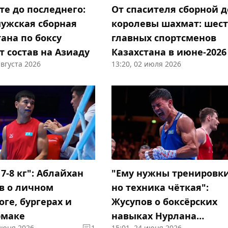
те до последнего:
От спасителя сборной д
мужская сборная
королевы шахмат: шес
ана по боксу
главных спортсменов
т состав на Азиаду
Казахстана в июне-2026
августа 2026
13:20, 02 июля 2026
7-8 кг": Аблайхан
"Ему нужны тренировки
в о личном
но техника чёткая":
ге, бургерах и
Жусупов о боксёрских
рмаке
навыках Нурлана
 июня 2026
1
15:01, 24 июня 2026