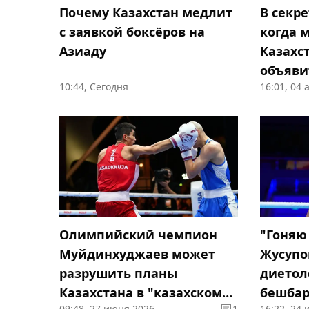
Почему Казахстан медлит
В секре
с заявкой боксёров на
когда 
Азиаду
Казахст
объяви
10:44, Сегодня
16:01, 04 
Олимпийский чемпион
"Гоняю 
Муйдинхуджаев может
Жусупо
разрушить планы
диетоло
Казахстана в "казахском
бешба
09:48, 27 июня 2026
1
16:22, 24