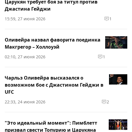
Царукян требует боя за титул против
Джастина Гейджи
15:59, 27 июня 2026
1
Оливейра назвал фаворита поединка
Макгрегор – Холлоуэй
02:10, 27 июня 2026
1
Чарльз Оливейра высказался о
возможном бое с Джастином Гейджи в
UFC
22:33, 24 июня 2026
2
"Это идеальный момент": Пимблетт
призвал свести Топурию и Царукяна