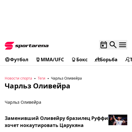
Футбол
MMA/UFC
Бокс
Борьба
Новости спорта
Теги
Чарльз Оливейра
Чарльз Оливейра
Чарльз Оливейра
Заменивший Оливейру бразилец Руффи
хочет нокаутировать Царукяна