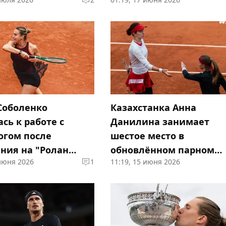
Соболенко
Казахстанка Анна
сь к работе с
Данилина занимает
огом после
шестое место в
ния на "Ролан
обновлённом парном
 июня 2026
1
11:19, 15 июня 2026
рейтинге WTA