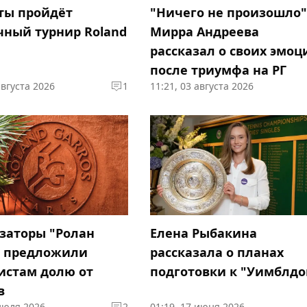
ты пройдёт
"Ничего не произошло"
чный турнир Roland
Мирра Андреева
рассказал о своих эмоц
после триумфа на РГ
августа 2026
1
11:21, 03 августа 2026
заторы "Ролан
Елена Рыбакина
" предложили
рассказала о планах
истам долю от
подготовки к "Уимблдо
в
 июля 2026
2
01:19, 17 июня 2026