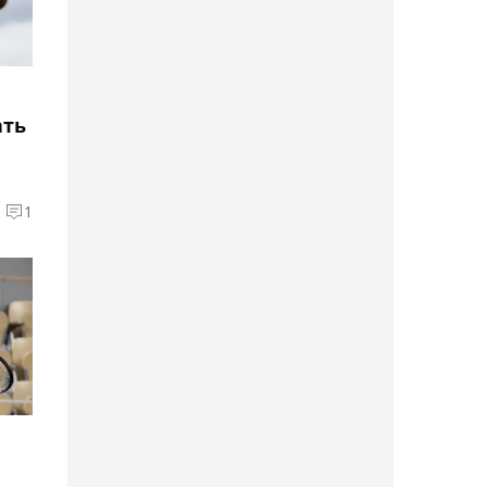
Махачевым: Знаю, что
могу победить
06:16, Сегодня
ать
Асылжан Арыстанбекова
а
одержала победу во
втором круге турнира в
1
Астане
05:41, Сегодня
Усик раскрыл
подробности
организации своего
последнего боя в карьере
05:27, Сегодня
Дамир Жалгасбай вышел