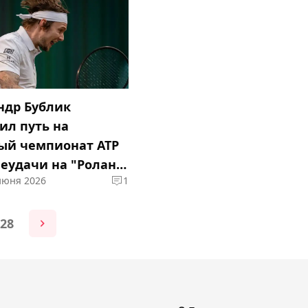
ндр Бублик
ил путь на
ый чемпионат ATP
неудачи на "Ролан
 июня 2026
1
28