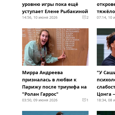
уровню игры пока ещё
откров
уступает Елене Рыбакиной
тяжёло
14:56, 10 июня 2026
2
07:14, 10
карьер
Мирра Андреева
"У Саш
призналась в любви к
психол
Парижу после триумфа на
слабост
"Ролан Гаррос"
Цонга 
03:50, 09 июня 2026
1
18:34, 08