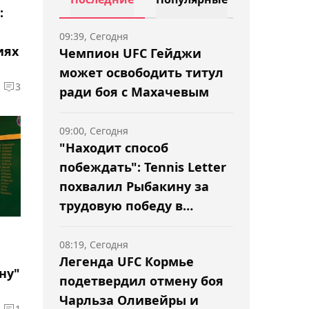
:
09:39, Сегодня
иях
Чемпион UFC Гейджи
может освободить титул
3
ради боя с Махачевым
09:00, Сегодня
"Находит способ
побеждать": Tennis Letter
похвалил Рыбакину за
трудовую победу в
Торонто
08:19, Сегодня
Легенда UFC Кормье
ну"
подетвердил отмену боя
Чарльза Оливейры и
1