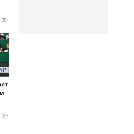
в четвертьфинал турнира
в Астане
1
04:58, 08 августа 2026
Шара Буллет проведёт
схватку по вольной
борьбе с обидчиком
Куата Хамитова
04:26, 08 августа 2026
ает
"Барыс" упустил
ом
канадского экс-форварда
СКА Бландизи
1
03:59, 08 августа 2026
Елена Рыбакина: Подача –