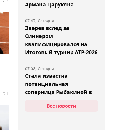
Армана Царукяна
07:47, Сегодня
Зверев вслед за
Синнером
квалифицировался на
Итоговый турнир ATP-2026
07:08, Сегодня
Cтала известна
потенциальная
соперница Рыбакиной в
1
Торонто
Все новости
06:42, Сегодня
Гэрри – о поединке с