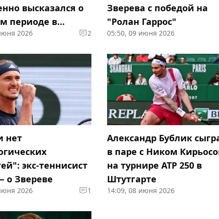
енно высказался о
Зверева с победой на
м периоде в
"Ролан Гаррос"
 июня 2026
2
05:50, 09 июня 2026
е
и нет
Александр Бублик сыгр
огических
в паре с Ником Кирьос
ей": экс-теннисист
на турнире ATP 250 в
— о Звереве
Штутгарте
 июня 2026
1
14:09, 08 июня 2026