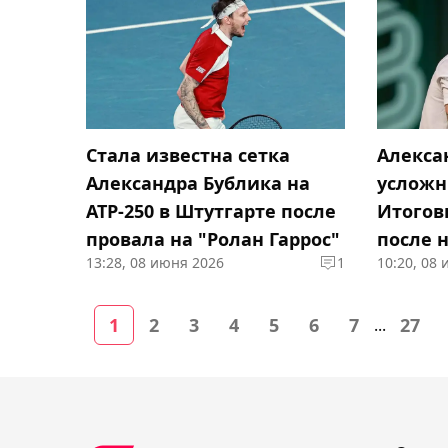
Стала известна сетка
Алекса
Александра Бублика на
усложн
ATP-250 в Штутгарте после
Итогов
провала на "Ролан Гаррос"
после 
13:28, 08 июня 2026
1
10:20, 08
Гаррос"
1
2
3
4
5
6
7
27
...