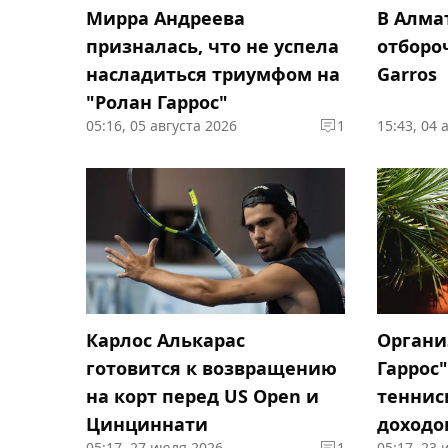
Мирра Андреева
В Алма
призналась, что не успела
отборо
насладиться триумфом на
Garros
"Ролан Гаррос"
05:16, 05 августа 2026
1
15:43, 04 
Карлос Алькарас
Органи
готовится к возвращению
Гаррос
на корт перед US Open и
теннис
Цинциннати
доходо
05:17, 27 июля 2026
1
05:17, 23