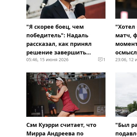
"Я скорее боец, чем
"Хотел
победитель": Надаль
матч, 
рассказал, как принял
момент
решение завершить
осмысли
05:46, 15 июня 2026
1
23:06, 12
карьеру
победе 
Сэм Куэрри считает, что
"Был р
Мирра Андреева по
подавл