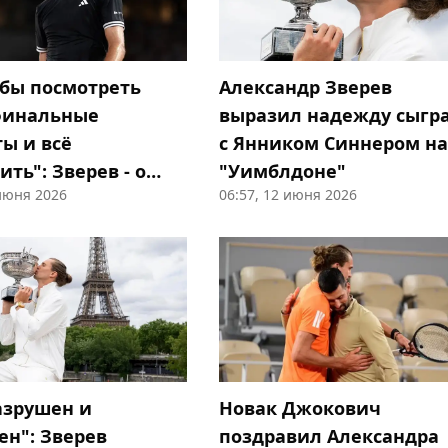
 бы посмотреть
Александр Зверев
финальные
выразил надежду сыгр
ы и всё
с Янником Синнером н
ть": Зверев - о
"Уимблдоне"
 июня 2026
06:57, 12 июня 2026
на "РГ"
азрушен и
Новак Джокович
ен": Зверев
поздравил Александра