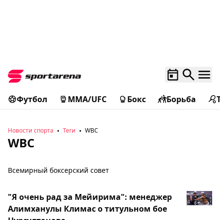
Футбол
MMA/UFC
Бокс
Борьба
Новости спорта
Теги
WBC
WBC
Всемирный боксерский совет
"Я очень рад за Мейирима": менеджер
Алимханулы Климас о титульном бое