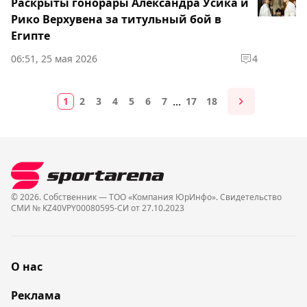
Раскрыты гонорары Александра Усика и
Рико Верхувена за титульный бой в
Египте
06:51, 25 мая 2026
4
...
1
2
3
4
5
6
7
17
18
© 2026. Собственник — ТОО «Компания ЮрИнфо». Cвидетельство
СМИ № KZ40VPY00080595-СИ от 27.10.2023
О нас
Реклама