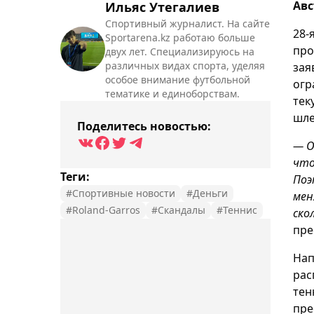
Авс
Ильяс Утегалиев
Спортивный журналист. На сайте
28-
Sportarena.kz работаю больше
про
двух лет. Специализируюсь на
различных видах спорта, уделяя
зая
особое внимание футбольной
огр
тематике и единоборствам.
тек
шле
Поделитесь новостью:
— О
что
Теги:
Поэ
#Спортивные новости
#Деньги
мен
#Roland-Garros
#Скандалы
#Теннис
ско
пре
Нап
рас
тен
пре