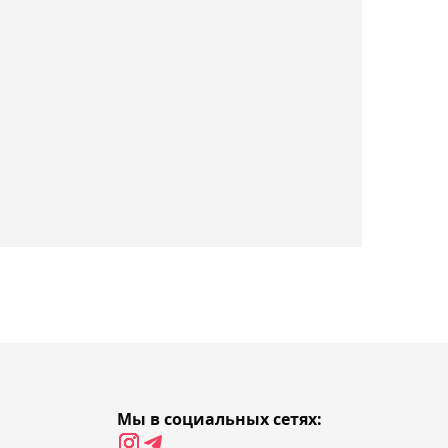
Торонто
01:09, 07 августа 2026
Казахстанский хоккеист
Буяльский помог
"Полонии" победить в
товарищеском матче
00:44, 07 августа 2026
Анкалаев объяснил,
почему считает Джона
Джонса величайшим
бойцом в истории ММА
00:10, 07 августа 2026
В FIFPRO заявили, что
Мы в социальных сетях:
глава ФИФА Инфантино