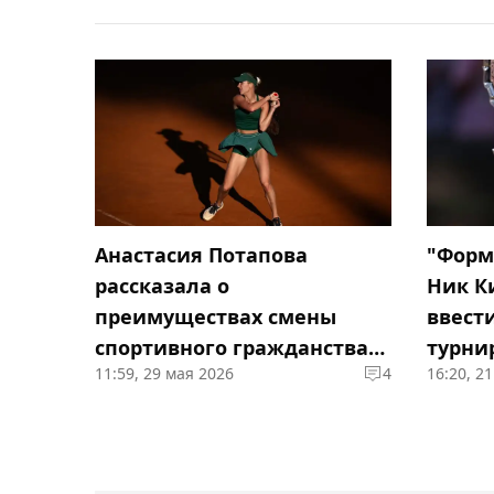
Анастасия Потапова
"Форм
рассказала о
Ник К
преимуществах смены
ввест
спортивного гражданства
турни
11:59, 29 мая 2026
4
16:20, 2
на австрийское
шлем