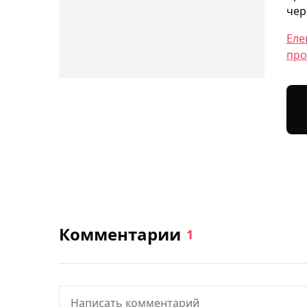
чер
Еле
про
Комментарии
1