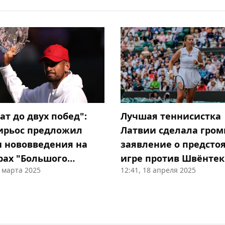
ат до двух побед":
Лучшая теннисистка
ирьос предложил
Латвии сделала гром
и нововведения на
заявление о предст
рах "Большого
игре против Швёнтек
1 марта 2025
12:41, 18 апреля 2025
а"
турнире в Штутгарте