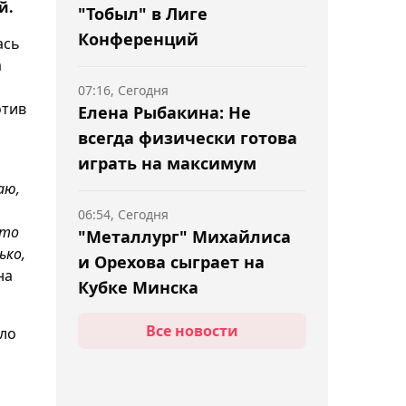
й.
"Тобыл" в Лиге
Конференций
ась
а
07:16, Сегодня
отив
Елена Рыбакина: Не
всегда физически готова
играть на максимум
аю,
06:54, Сегодня
Это
"Металлург" Михайлиса
ько,
и Орехова сыграет на
на
Кубке Минска
Все новости
ало
06:30, Сегодня
Менеджер Махачева
назвал Камару Усмана