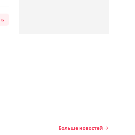
– Гэрри
ть
04:26, 07 августа 2026
Наставник "Партизана"
высказался после
разгромной победы над
"Тобылом"
03:59, 07 августа 2026
Синнер может пропустить
турнир в Цинциннати:
названа причина
03:28, 07 августа 2026
Главный тренер "Тобыла"
Больше новостей
подвёл итоги первого