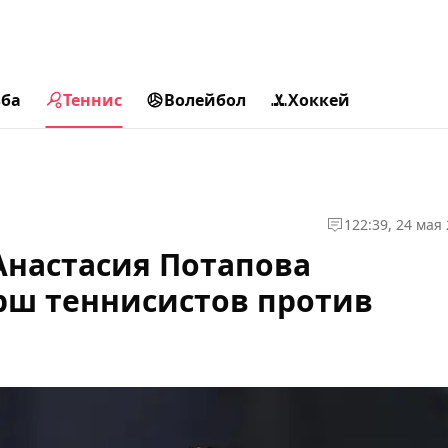
ьба
Теннис
Волейбол
Хоккей
1
22:39, 24 мая
 Анастасия Потапова
рш теннисистов против