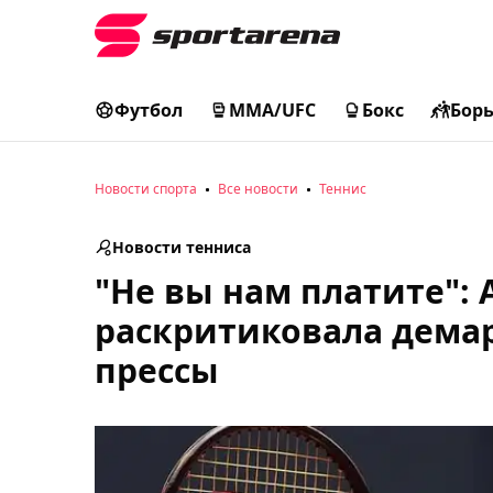
Футбол
MMA/UFC
Бокс
Бор
Новости спорта
Все новости
Теннис
Новости тенниса
"Не вы нам платите":
раскритиковала дема
прессы