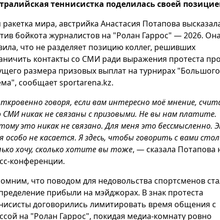
тралийская теннисистка поделилась своей позицие
я ракетка мира, австрийка Анастасия Потапова высказал
тив бойкота журналистов на "Ролан Гаррос" — 2026. Он
вила, что не разделяет позицию коллег, решивших
аничить контакты со СМИ ради выражения протеста пр
ущего размера призовых выплат на турнирах "Большого
ма", сообщает sportarena.kz.
ткровенно говоря, если вам интересно моё мнение, счит
 СМИ никак не связаны с призовыми. Не вы нам платите.
тому это никак не связано. Для меня это бессмысленно. 
я особо не касается. Я здесь, чтобы говорить с вами стол
лько хочу, сколько хотите вы тоже
, — сказала Потапова 
сс-конференции.
омним, что поводом для недовольства спортсменов ст
пределение прибыли на мэйджорах. В знак протеста
нисисты договорились лимитировать время общения с
ссой на "Ролан Гаррос", покидая медиа-комнату ровно