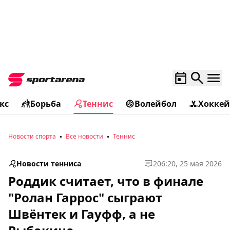
кс
Борьба
Теннис
Волейбол
Хоккей
Новости спорта
Все новости
Теннис
Новости тенниса
2
06:20, 25 мая 2026
Роддик считает, что в финале
"Ролан Гаррос" сыграют
Швёнтек и Гауфф, а не