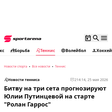
кс
Борьба
Теннис
Волейбол
Хоккей
Новости спорта
Все новости
Теннис
Новости тенниса
2
14:14, 25 мая 2026
Битву на три сета прогнозируют
Юлии Путинцевой на старте
"Ролан Гаррос"