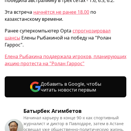
победила австралийку в трёх сетах - 1:6, 6:3, 6:2.
Эта встреча
начнётся не ранее 18.00
по
казахстанскому времени.
Ранее суперкомпьютер Opta
спрогнозировал
шансы
Елены Рыбакиной на победу на "Ролан
Гаррос".
Елена Рыбакина поддержала игроков, планирующих
акцию протеста на "Ролан Гаррос"
Добавить в Google, чтобы
читать новости первым
Батырбек Агимбетов
Начинал карьеру в конце 90-х как спортивный
журналист и диктор в Павлодаре, затем в Астане
освещал уже общественно-политическую жизнь.