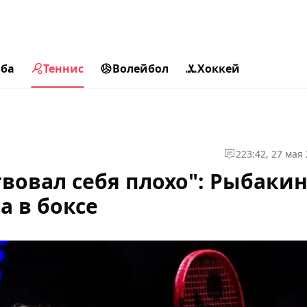
ьба
Теннис
Волейбол
Хоккей
2
23:42, 27 мая
твовал себя плохо": Рыбаки
а в боксе