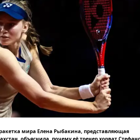
 ракетка мира Елена Рыбакина, представляющая
ахстан, объяснила, почему её тренер хорват Стефан