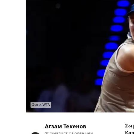
Фото: WTA
2-я
Агзам Текенов
Каз
Журналист с более чем