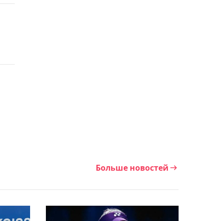
"Барыс" упустил
канадского экс-форварда
СКА Бландизи
03:59, 08 августа 2026
Елена Рыбакина: Подача –
моё главное оружие
03:29, 08 августа 2026
Определилась соперница
Рыбакиной за
четвертьфинал
Больше новостей
"Мастерса" в Торонто
02:57, 08 августа 2026
В WBA назвали