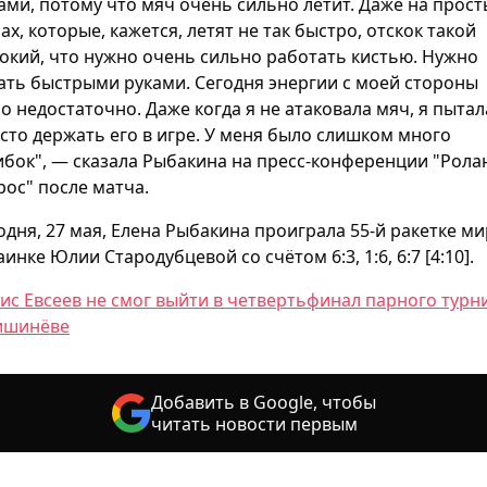
ами, потому что мяч очень сильно летит. Даже на прост
ах, которые, кажется, летят не так быстро, отскок такой
окий, что нужно очень сильно работать кистью. Нужно
ать быстрыми руками. Сегодня энергии с моей стороны
о недостаточно. Даже когда я не атаковала мяч, я пытал
сто держать его в игре. У меня было слишком много
бок", — сказала Рыбакина на пресс-конференции "Рола
рос" после матча.
одня, 27 мая, Елена Рыбакина проиграла 55-й ракетке м
аинке Юлии Стародубцевой со счётом 6:3, 1:6, 6:7 [4:10].
ис Евсеев не смог выйти в четвертьфинал парного турн
ишинёве
Добавить в Google, чтобы
читать новости первым