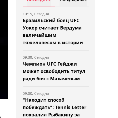
10:19, Сегодня
Бразильский боец UFC
Уокер считает Вердума
величайшим
тяжеловесом в истории
09:39, Сегодня
Чемпион UFC Гейджи
может освободить титул
ради боя с Махачевым
09:00, Сегодня
"Находит способ
побеждать": Tennis Letter
похвалил Рыбакину за
о