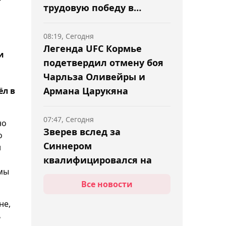
трудовую победу в
Торонто
08:19, Сегодня
Легенда UFC Кормье
и
подетвердил отмену боя
Чарльза Оливейры и
Армана Царукяна
ёл в
07:47, Сегодня
но
Зверев вслед за
о
Синнером
н
квалифицировался на
 мы
Итоговый турнир ATP-2026
Все новости
07:08, Сегодня
не,
Cтала известна
ь