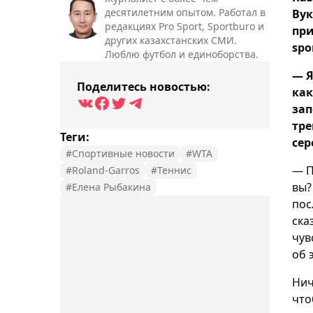
десятилетним опытом. Работал в
Вук
редакциях Pro Sport, Sportburo и
при
других казахстанских СМИ.
spo
Люблю футбол и единоборства.
— Я
Поделитесь новостью:
как
зап
тре
Теги:
сер
#Спортивные новости
#WTA
— П
#Roland-Garros
#Теннис
вы?
#Елена Рыбакина
пос
ска
чув
об 
Нич
что