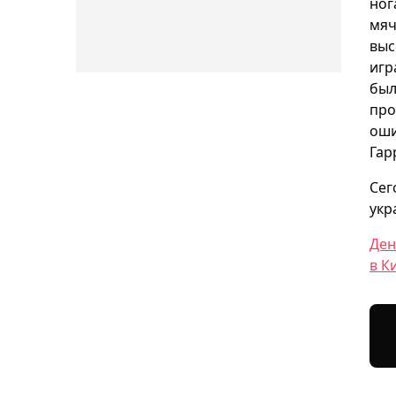
ног
мяч
выс
игр
был
про
оши
Гар
Сег
укр
Ден
в К