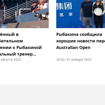
ённый в
Рыбакина сообщила
бительном
хорошие новости пер
ении к Рыбакиной
Australian Open
альный тренер
0 августа 2025
20:42, 01 января 2025
лся" к казахстанке
)