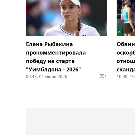
Елена Рыбакина
Обвин
прокомментировала
оскор
победу на старте
отнош
"Уимблдона - 2026"
сканд
00:43, 01 июля 2026
1
10:40, 1
"верну
(видео