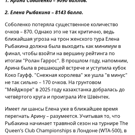
1. Арина Соболенко – 9090 баллов.
2. Елена Рыбакина – 8143 балла.
Соболенко потеряла существенное количество
очков – 870. Однако это не так критично, ведь
ближайшая угроза на трон женского тура Елена
Рыбакина должна была выходить как минимум в
финал, чтобы взойти на вершину рейтинга по
итогам "Ролан Гаррос". В прошлом году, напомним,
Арина была в решающей встрече и уступила кубок
Коко Гауфф. "Снежная королева" же ушла "в минус"
не так сильно – 170 очков. На грунтовом
"Мейджоре" в 2025 году казахстанка добралась до
четвёртого круга и проиграла Иге Швёнтек.
Имеет ли шансы Елена уже в ближайшее время
перегнать Арину – разумеется. Учитывая то, что
Рыбакина начинает травяной сезон на турнире The
Queen’s Club Championships в Лондоне (WTA-500), в