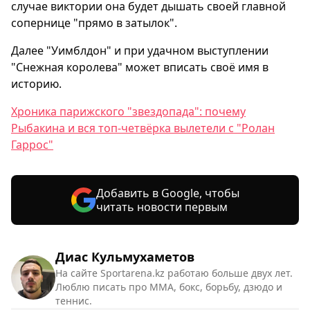
случае виктории она будет дышать своей главной
сопернице "прямо в затылок".
Далее "Уимблдон" и при удачном выступлении
"Снежная королева" может вписать своё имя в
историю.
Хроника парижского "звездопада": почему
Рыбакина и вся топ-четвёрка вылетели с "Ролан
Гаррос"
Добавить в Google, чтобы
читать новости первым
Диас Кульмухаметов
На сайте Sportarena.kz работаю больше двух лет.
Люблю писать про ММА, бокс, борьбу, дзюдо и
теннис.