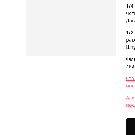
1/4
чет
Дав
1/2
рак
Шту
Фи
лид
Ста
пос
Але
пос