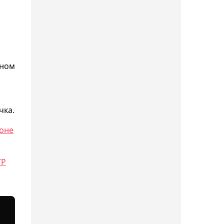
сборных Казахстана к
международным
о
комплексным
соревнованиям
14:10, Сегодня
оном
"Верить и работать
усердно": новый тренер
сборной Казахстана
чка.
ответил на вопросы СМИ
доне
13:52, Сегодня
Тренер Махачева считает,
TP
что Исламу для победы
необязательно
переводить Гэрри в
партер