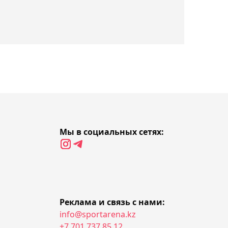
вошли в заявку мужской
сборной Казахстана на
Азиаду
11:18, Сегодня
Победивший Царукяна на
RAF Ковингтон дал
прогноз на бой Армана в
UFC
Мы в социальных сетях:
11:10, Сегодня
В Семее стартовал
ежегодный
международный турнир
Abay Cup-2026
Реклама и связь с нами:
info@sportarena.kz
+7 701 737 85 12
10:54, Сегодня