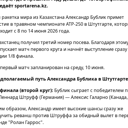
едаёт sportarena.kz.
я ракетка мира из Казахстана Александр Бублик примет
стие в травяном чемпионате ATP-250 в Штутгарте, кото
ходит с 8 по 14 июня 2026 года.
ахстанец получил третий номер посева. Благодаря этом
пускает матч первого круга и начнёт выступление сразу
дии 1/8 финала.
 первый матч запланирован на среду, 10 июня.
дполагаемый путь Александра Бублика в Штутгарте
 финала (второй круг):
Бублик сыграет с победителем 
Леннард Штруфф (Германия) — Алексис Галарно (Канада, 
им образом, Александр имеет высокие шансы сразу же
учить реванш против Штруффа за обидный вылет в пер
нде "Ролан Гаррос".