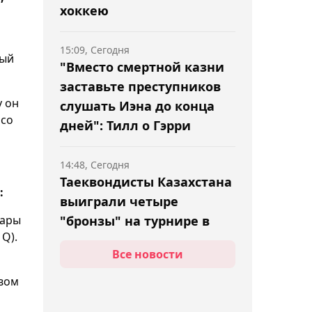
хоккею
15:09, Сегодня
рый
"Вместо смертной казни
заставьте преступников
у он
слушать Иэна до конца
 со
дней": Тилл о Гэрри
14:48, Сегодня
Таеквондисты Казахстана
:
выиграли четыре
пары
"бронзы" на турнире в
Q).
Индонезии
Все новости
14:30, Сегодня
вом
Обсуждён ход подготовки