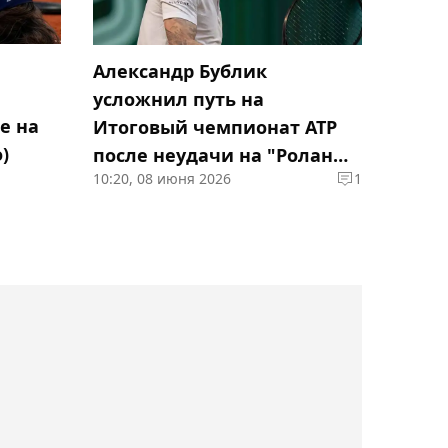
Мовсара Евлоева
11:48, Сегодня
Александр Бублик
Определился состав
усложнил путь на
женской сборной
е на
Итоговый чемпионат ATP
Казахстана по тяжёлой
)
после неудачи на "Ролан
атлетике на Азиаду
10:20, 08 июня 2026
1
Гаррос"
11:42, Сегодня
Стал известен состав
"Актобе" на Кубок
Казахстана 2026 по
хоккею
11:24, Сегодня
Пять тяжелоатлетов