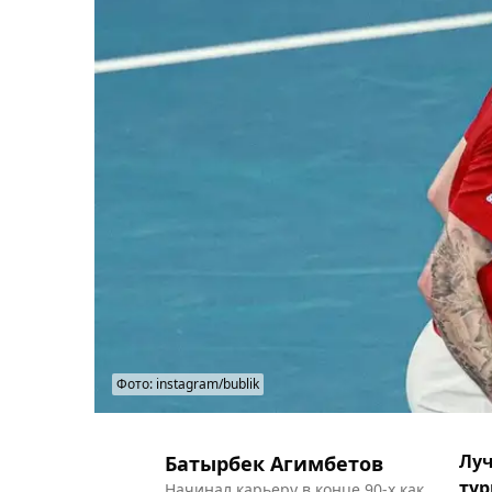
Фото: instagram/bublik
Луч
Батырбек Агимбетов
тур
Начинал карьеру в конце 90-х как