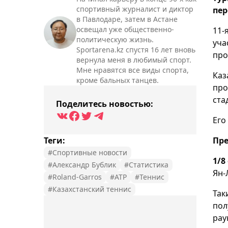
спортивный журналист и диктор
пер
в Павлодаре, затем в Астане
освещал уже общественно-
11-
политическую жизнь.
уча
Sportarena.kz спустя 16 лет вновь
про
вернула меня в любимый спорт.
Мне нравятся все виды спорта,
Каз
кроме бальных танцев.
про
ста
Поделитесь новостью:
Его
Теги:
Пре
#Спортивные новости
1/8
#Александр Бублик
#Статистика
Ян-
#Roland-Garros
#ATP
#Теннис
#Казахстанский теннис
Так
пол
рау