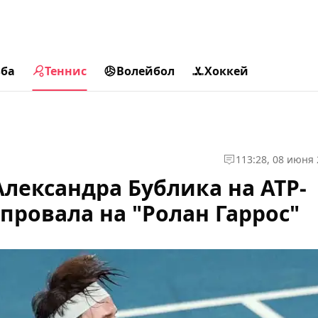
ьба
Теннис
Волейбол
Хоккей
1
13:28, 08 июня
Александра Бублика на ATP-
 провала на "Ролан Гаррос"