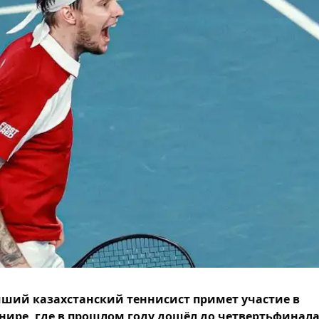
ший казахстанский теннисист примет участие в
нире, где в прошлом году дошёл до четвертьфинала