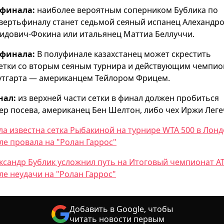
 финала:
наиболее вероятным соперником Бублика по
вертьфиналу станет седьмой сеяный испанец Алехандр
идович-Фокина или итальянец Маттиа Беллуччи.
 финала:
В полуфинале казахстанец может скрестить
етки со вторым сеяным турнира и действующим чемпи
тгарта — американцем Тейлором Фрицем.
нал:
из верхней части сетки в финал должен пробиться
ер посева, американец Бен Шелтон, либо чех Иржи Леге
ла известна сетка Рыбакиной на турнире WTA 500 в Лон
ле провала на "Ролан Гаррос"
ксандр Бублик усложнил путь на Итоговый чемпионат A
ле неудачи на "Ролан Гаррос"
Добавить в Google, чтобы
читать новости первым