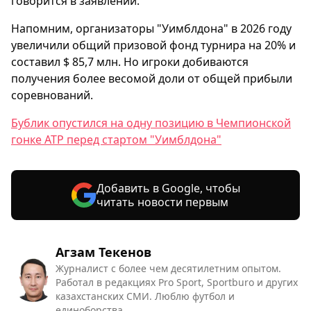
говорится в заявлении.
Напомним, организаторы "Уимблдона" в 2026 году
увеличили общий призовой фонд турнира на 20% и
составил $ 85,7 млн. Но игроки добиваются
получения более весомой доли от общей прибыли
соревнований.
Бублик опустился на одну позицию в Чемпионской
гонке ATP перед стартом "Уимблдона"
Добавить в Google, чтобы
читать новости первым
Агзам Текенов
Журналист с более чем десятилетним опытом.
Работал в редакциях Pro Sport, Sportburo и других
казахстанских СМИ. Люблю футбол и
единоборства.