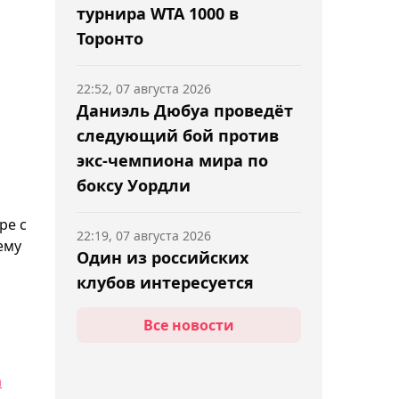
турнира WTA 1000 в
Торонто
й
22:52, 07 августа 2026
Даниэль Дюбуа проведёт
следующий бой против
экс-чемпиона мира по
боксу Уордли
ре с
22:19, 07 августа 2026
ему
Один из российских
клубов интересуется
вратарём "Тобыла"
Все новости
Устименко
а
21:54, 07 августа 2026