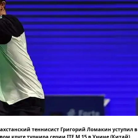
ахстанский теннисист Григорий Ломакин уступил в
вом круге турнира серии ITF M 15 в Унине (Китай),