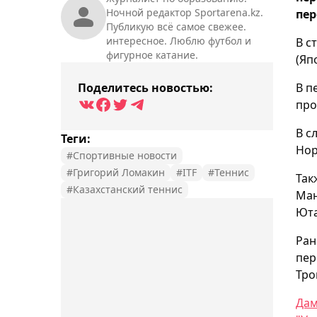
Ночной редактор Sportarena.kz.
пер
Публикую всё самое свежее.
интересное. Люблю футбол и
В с
фигурное катание.
(Яп
Поделитесь новостью:
В п
про
В с
Теги:
Нор
#Спортивные новости
#Григорий Ломакин
#ITF
#Теннис
Так
#Казахстанский теннис
Ман
Юта
Ран
пер
Тро
Дам