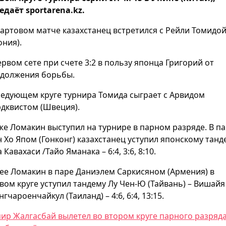
едаёт sportarena.kz.
тартовом матче казахстанец встретился с Рейли Томидо
ония).
ервом сете при счете 3:2 в пользу японца Григорий от
должения борьбы.
ледующем круге турнира Томида сыграет с Арвидом
дквистом (Швеция).
же Ломакин выступил на турнире в парном разряде. В па
 Хо Япом (Гонконг) казахстанец уступил японскому танд
 Кавахаси /Тайо Яманака – 6:4, 3:6, 8:10.
ее Ломакин в паре Даниэлем Саркисяном (Армения) в
вом круге уступил тандему Лу Чен-Ю (Тайвань) – Вишайя
нгчароенчайкул (Таиланд) – 4:6, 6:4, 13:15.
ир Жалгасбай вылетел во втором круге парного разряд