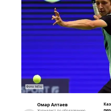
Фото: ktf.kz
Каз
Омар Алтаев
пер
Журналист по образованию.