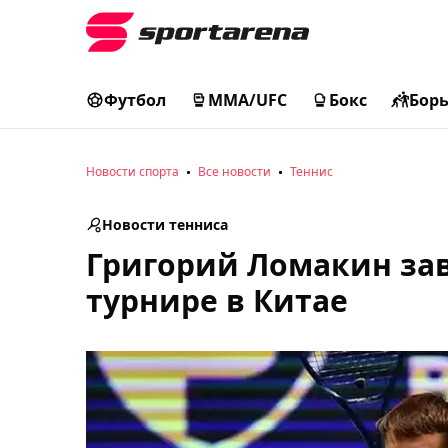
Футбол
MMA/UFC
Бокс
Бор
Новости спорта
Все новости
Теннис
Новости тенниса
Григорий Ломакин за
турнире в Китае