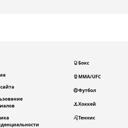
Бокс
ма
MMA/UFC
 сайта
Футбол
ьзование
Хоккей
иалов
тика
Теннис
денциальности