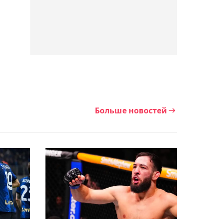
Дэнис уверен в досрочной
победе над Чимаевым на
турнире RAF
13:05, Сегодня
"Я очень рад за
Мейирима": менеджер
Алимханулы Климас о
Больше новостей
титульном бое
Нурсултанова
12:23, Сегодня
Волкановски может
провести титульный бой
с Евлоевым на UFC 333 в
Абу-Даби