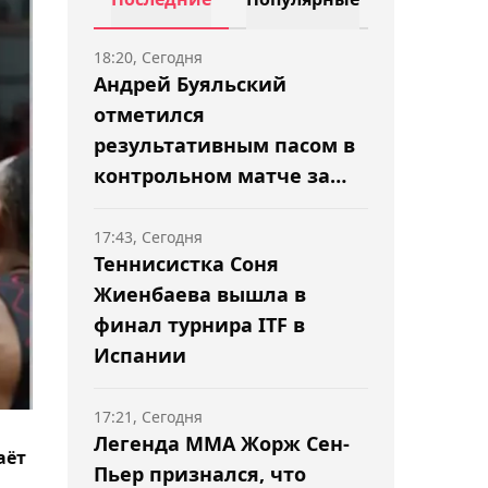
18:20, Сегодня
Андрей Буяльский
отметился
результативным пасом в
контрольном матче за
"Полонию Бытом"
17:43, Сегодня
Теннисистка Соня
Жиенбаева вышла в
финал турнира ITF в
Испании
17:21, Сегодня
Легенда ММА Жорж Сен-
аёт
Пьер признался, что