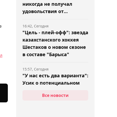
никогда не получал
удовольствия от
поединков
е
16:42, Сегодня
"Цель - плей-офф": звезда
казахстанского хоккея
Шестаков о новом сезоне
в составе "Барыса"
ал
15:57, Сегодня
"У нас есть два варианта":
Усик о потенциальном
своём сопернике в
Все новости
прощальном бою в
карьере
15:16, Сегодня