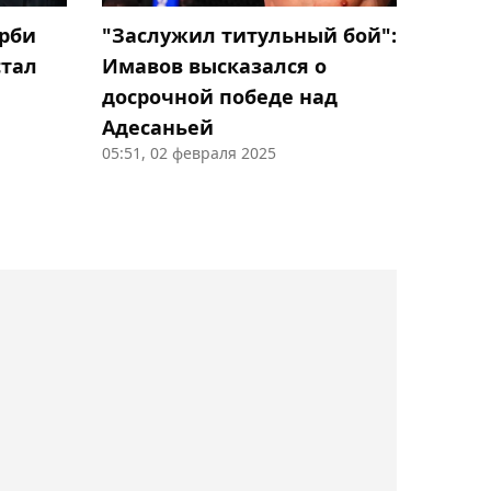
11:43, Сегодня
ерби
"Заслужил титульный бой":
Стал известен состав
стал
Имавов высказался о
лучников из Казахстана
досрочной победе над
на Азиатские игры-2026
Адесаньей
05:51, 02 февраля 2025
11:04, Сегодня
Потенциальная
соперница Рыбакиной
Фернандес в восторге от
победы над Андреевой в
Торонто
10:19, Сегодня
Бразильский боец UFC
Уокер считает Вердума
величайшим
тяжеловесом в истории