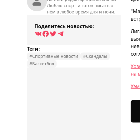
Люблю спорт и готов писать о
"Ма
нём в любое время дня и ночи.
вст
Поделитесь новостью:
Лиг
выя
нев
Теги:
сог
#Спортивные новости
#Скандалы
#Баскетбол
Хоз
на 
Хэм