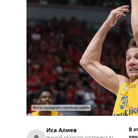
Фото: instagram.com/maccabitlv
В э
Иса Алиев
spo
Ночной редактор Sportarena.kz.