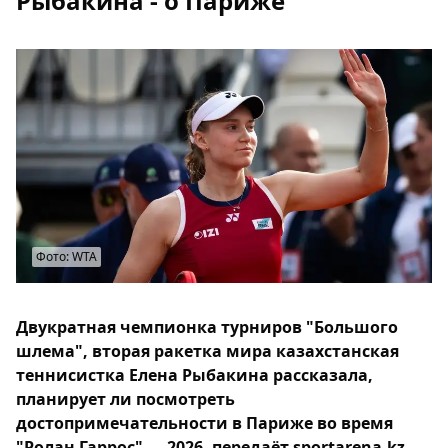
Рыбакина - о Париже
Фото: WTA
Двукратная чемпионка турниров "Большого
шлема", вторая ракетка мира казахстанская
теннисистка Елена Рыбакина рассказала,
планирует ли посмотреть
достопримечательности в Париже во время
"Ролан Гаррос" — 2026, передаёт sportarena.kz.