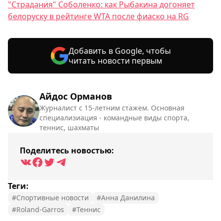
"Страдания" Соболенко: как Рыбакина догоняет
белоруску в рейтинге WTA после фиаско на RG
Добавить в Google, чтобы
читать новости первым
Айдос Орманов
Журналист с 15-летним стажем. Основная
специализиация - командные виды спорта,
теннис, шахматы
Поделитесь новостью:
Теги:
#Спортивные новости
#Анна Данилина
#Roland-Garros
#Теннис