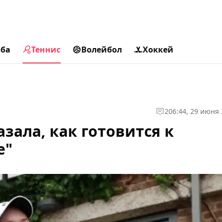
ьба
Теннис
Волейбол
Хоккей
2
06:44, 29 июня
зала, как готовится к
е"