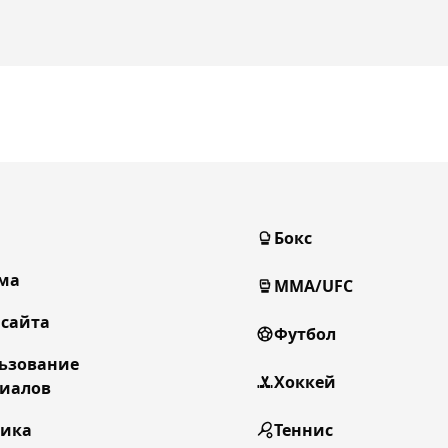
Бокс
ма
MMA/UFC
 сайта
Футбол
ьзование
Хоккей
иалов
тика
Теннис