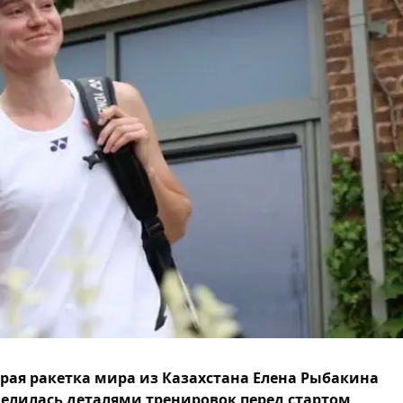
рая ракетка мира из Казахстана Елена Рыбакина
елилась деталями тренировок перед стартом