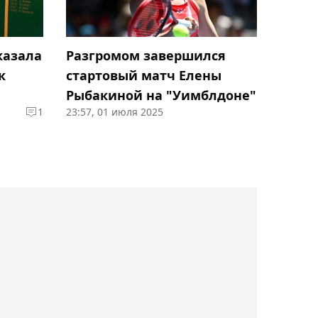
14:54, Сегодня
Три года без боёв в
казала
Разгромом завершился
профи: Абильхан Аманкул
к
стартовый матч Елены
возвращается на ринг в
Рыбакиной на "Уимблдоне"
США
1
23:57, 01 июля 2025
14:26, Сегодня
Официально: Бибисара
Асаубаева сыграет за
Казахстан на шахматной
Олимпиаде-2026
14:15, Сегодня
Простой Нурсултанова
перед боем за титул WBC: