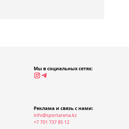
тренер предупредил о
проблемах с весом
14:09, Сегодня
"Если Махмуд поедет, мы
пожелаем ему удачи":
Бибосынов о том, кто
должен драться на
Азиаде
Мы в социальных сетях:
13:52, Сегодня
Зангар Нурланулы не
вышел на матч первого
круга турнира World
Tennis в Астане
Реклама и связь с нами:
info@sportarena.kz
13:42, Сегодня
+7 701 737 85 12
Клубы Премьер-лиги