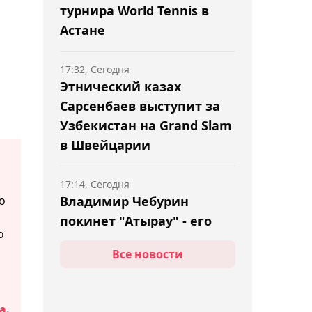
турнира World Tennis в
Астане
17:32, Сегодня
Этнический казах
Сарсенбаев выступит за
Узбекистан на Grand Slam
в Швейцарии
17:14, Сегодня
о
Владимир Чебурин
покинет "Атырау" - его
о
место займёт Самат
Все новости
Смаков
17:11, Сегодня
а.