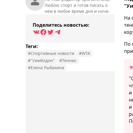
Люблю спорт и готов писать о
"Уи
нём в любое время дня и ночи.
На 
Поделитесь новостью:
тен
кор
По 
Теги:
при
#Спортивные новости
#WTA
#"Уимблдон"
#Теннис
#Елена Рыбакина
"
ч
и
н
и
р
П