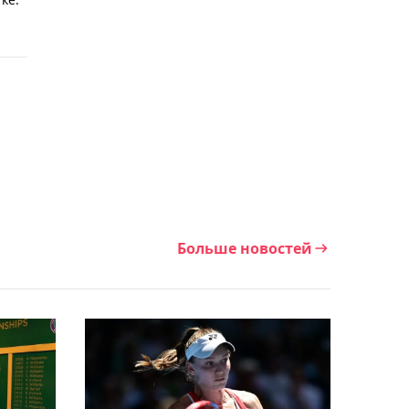
Играющий за "Шахтёр"
экс-голкипер сборной
Казахстана Шацкий хочет
завершить карьеру
15:28, Сегодня
"Очень рад за моего
брата": Алимханулы
поддержал Нурсултанова
перед боем за титул
Больше новостей
15:10, Сегодня
Назван состав сборной
Казахстана на чемпионат
Азии по скалолазанию
среди юниоров