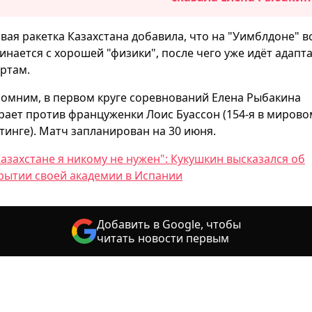
вая ракетка Казахстана добавила, что на "Уимблдоне" в
инается с хорошей "физики", после чего уже идёт адапт
ортам.
омним, в первом круге соревнований Елена Рыбакина
рает против француженки Лоис Буассон (154-я в мирово
тинге). Матч запланирован на 30 июня.
Казахстане я никому не нужен": Кукушкин высказался об
рытии своей академии в Испании
Добавить в Google, чтобы
читать новости первым