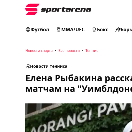
Футбол
MMA/UFC
Бокс
Бор
Новости спорта
Все новости
Теннис
Новости тенниса
Елена Рыбакина расска
матчам на "Уимблдон