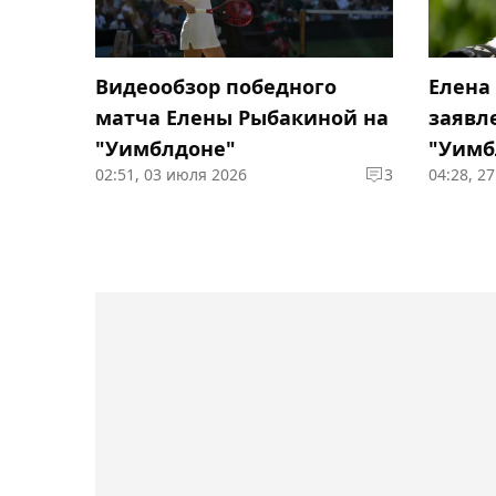
Видеообзор победного
Елена
матча Елены Рыбакиной на
заявл
"Уимблдоне"
"Уимб
02:51, 03 июля 2026
3
04:28, 2