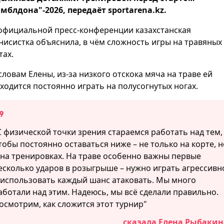
мблдона"-2026, передаёт sportarena.kz.
официальной пресс-конференции казахстанская
нисистка объяснила, в чём сложность игры на травяных
тах.
словам Елены, из-за низкого отскока мяча на траве ей
ходится постоянно играть на полусогнутых ногах.
С физической точки зрения стараемся работать над тем,
тобы постоянно оставаться ниже – не только на корте, н
 на тренировках. На траве особенно важны первые
есколько ударов в розыгрыше – нужно играть агрессивн
 использовать каждый шанс атаковать. Мы много
аботали над этим. Надеюсь, мы всё сделали правильно.
осмотрим, как сложится этот турнир"
сказала Елена Рыбакин