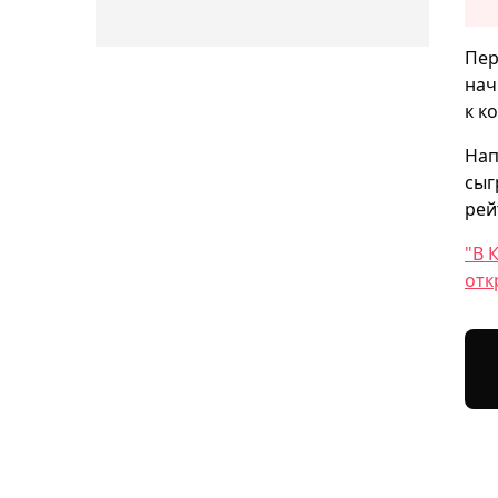
Пер
нач
к к
Нап
сыг
рей
"В 
отк