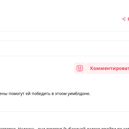
Комментирова
ны помогут ей победить в этоом уимблдоне.
готовки. Надеюсь, они помогут Рыбакиной далеко пройти по сет