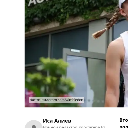
Фото: instagram.com/wimbledon
Вто
Иса Алиев
под
Ночной редактор Sportarena.kz.