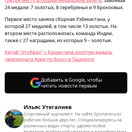
третье место в общем медальном зачёте
, завоевав
24 медали: 7 золотых, 8 серебряных и 9 бронзовых.
Первое место заняла сборная Узбекистана, у
которой 27 медалей, в том числе 13 золотых. На
втором месте расположилась команда Индии,
также с 27 наградами, из которых 9 – золотые.
Китай "отобрал" у Казахстана золотую медаль
чемпионата Азии по боксу в Ташкенте
Добавить в Google, чтобы
читать новости первым
Ильяс Утегалиев
Спортивный журналист. На сайте Sportarena.kz
работаю больше двух лет. Специализируюсь на
различных видах спорта, уделяя особое
внимание футбольной тематике и единоборствам.